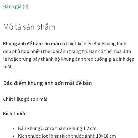
bản
Đánh giá (0)
5
Tranh ánh kim Collection
cm
Mô tả sản phẩm
số
Tranh điêu khắc gỗ Collection
lượng
Khung ảnh để bàn sơn mài
có thiết kế hiện đại. Khung hình
Tranh sơn mài Thư Pháp
đẹp phù hợp nhiều thể loại ảnh trang trí. Bạn có thể mua đơn
lẻ hoặc trưng bày thành bộ khung ảnh treo tường gia đình đẹp
Trống Đồng Collection
mắt.
Viên Dung Collection
Đặc điểm khung ảnh sơn mài để bàn
Vũ khúc thiên nga Collection
Chất liệu:
gỗ sơn mài
Wheels of Time
Kích thước
:
Bản khung 5 cm x thành khung 1.2 cm
Tranh chim sếu nghệ thuật
Kích thước lọt lòng (kích thước ảnh): 13×18 cm