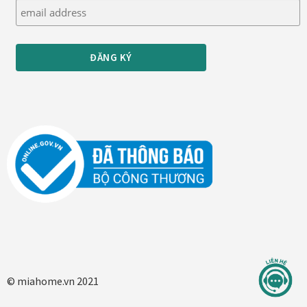
Quà tặng cao cấp
Quà tặng đối tác nước ngoài
Quà Tết Doanh nghiệp 2026
Quy định khu vực giao hàng
Sản phẩm mới
Tài khoản
test
Test home page 260225
© miahome.vn 2021
TẾT 2025