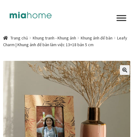
Đi
Chuyển
đến
đến
Điều
nội
Tổng quan
hướng
dung
Trang chủ
Khung tranh - Khung ảnh
Khung ảnh để bàn
Leafy
Charm | Khung ảnh để bàn làm việc 13×18 bản 5 cm
Art in living
Chất liệu nghệ thuật
Không gian sống
🔍
Cách chọn tranh phòng ngủ để mỗi ngày bắt đầu nhẹ
nhàng hơn
Chọn tranh phòng khách từ góc nhìn Home Stylist
Phong cách nội thất