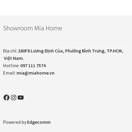
Đóng khung tranh canvas – tranh sơn dầu
Showroom Mia Home
Đóng khung tranh đính đá
Đóng khung tranh kính cho tranh ảnh, giấy mỹ thuật,
Địa chỉ:
280F8 Lương Định Của, Phường Bình Trưng, TP.HCM,
poster, bản vẽ tay
Việt Nam.
Hotline:
097 111 7574
Đóng khung tranh sơn mài
Email:
mia@miahome.vn
Đóng khung tranh thêu
Facebook
Instagram
YouTube
Giỏ hàng
Giới Thiệu Mia Home
Powered by
Edgecomm
Homepage Test