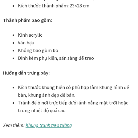
Kích thước thành phẩm: 23×28 cm
Các dòng giấy in Giclee
Thành phẩm bao gồm:
Catalogue
Kính acrylic
Catalogue Bộ Sưu Tập Mã Vương
Ván hậu
Không bao gồm bo
Câu hỏi thường gặp khi mua tranh tại Mia Home
Đính kèm phụ kiện, sẵn sàng để treo
Dây treo Tết Bính Ngọ 2026
Hướng dẫn trưng bày :
Kích thước khung hiện có phù hợp làm khung hình để
Đóng khung tranh theo yêu cầu
bàn, khung ảnh đẹp để bàn.
Tránh để ở nơi trực tiếp dưới ánh nằng mặt trời hoặc
Đóng khung tranh thảm Dubai
trong nhiệt độ quá cao.
Đóng khung ảnh
Xem thêm:
Khung tranh treo tường
Đóng khung áo đấu – áo thun