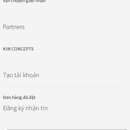
Vận chuyển giao nhận
Khung tranh gỗ sồi
Khung tranh treo tường
Partners
Kim liên vạn phúc phòng thờ
KIM CONCEPTS
Liên hệ
Mia Lifestyle
Tạo tài khoản
Nghệ thuật sơn mài dát vàng
Đơn hàng đã đặt
Nhận vẽ tranh theo yêu cầu
Đăng ký nhận tin
Phương thức thanh toán