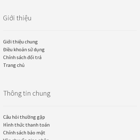
Giới thiệu
In tranh treo tường theo yêu cầu
Fine Art Giclée Printing
Giới thiệu chung
Điều khoản sử dụng
In ảnh theo yêu cầu
Chính sách đổi trả
Trang chủ
In tranh canvas theo yêu cầu
In tranh dán tường theo yêu cầu
Thông tin chung
in tranh mica
Khung ảnh
Câu hỏi thường gặp
Hình thức thanh toán
Khung ảnh cưới
Chính sách bảo mật