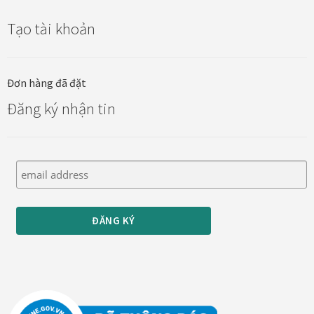
Tranh nhà ở cao cấp
Tạo tài khoản
Tranh trang trí văn phòng
Tranh treo khách sạn
Đơn hàng đã đặt
Đăng ký nhận tin
Tranh hoa sen treo phòng thờ
Tranh mừng thọ
Tranh phòng khách hiện đại
Tranh sơn dầu cao cấp
Tranh sơn mài phòng khách
Tranh tặng đối tác