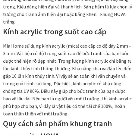
trọng. Kiểu dáng hiện đại và thanh lịch. Sản phẩm là lựa chọn lý
tưởng cho tranh ảnh hiện đại hoặc bằng khen. khung HOVA
Đóng khung tranh canvas – tranh sơn dầu
trắng
Kính acrylic trong suốt cao cấp
Đóng khung tranh đính đá
Mia Home sử dụng kính acrylic (mica) cao cấp có độ dày 2 mm –
Đóng khung tranh kính cho tranh ảnh, giấy mỹ thuật,
3 mm. Vật liệu có độ trong suốt cao để bức tranh của bạn luôn
poster, bản vẽ tay
được thể hiện rõ đẹp nhất. Trọng lượng kính acrylic chỉ bằng ½
lần kính thủy tinh thông thường. Khả năng chịu va đập lên đến
Đóng khung tranh sơn mài
gấp 16 lần kính thủy tinh. Vì vậy sẽ an toàn khi vận chuyển và
trong quá trình sử dụng. Đặc biệt, kính acrylic có khả năng
Đóng khung tranh thêu
chống tia UV 90%. Điều này giúp cho bức tranh của bạn được
bảo vệ lâu dài. Nếu bạn là người yêu môi trường, thì kính acrylic
Giỏ hàng
phù hợp cho bạn, vì đây là vật liệu có thể tái chế 100%, hoàn
toàn thân thiện với môi trường.
Giới Thiệu Mia Home
Quy cách sản phẩm khung tranh
Homepage Test