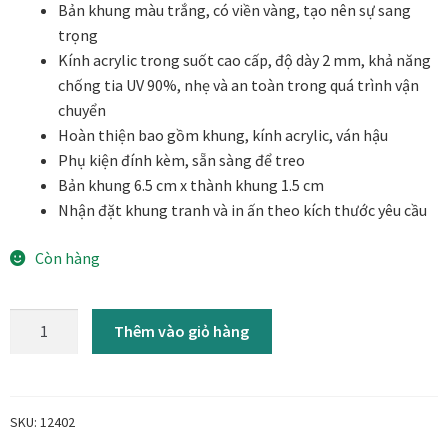
Bản khung màu trắng, có viền vàng, tạo nên sự sang
trọng
Tranh ánh kim Collection
Kính acrylic trong suốt cao cấp, độ dày 2 mm, khả năng
chống tia UV 90%, nhẹ và an toàn trong quá trình vận
Tranh điêu khắc gỗ Collection
chuyển
Hoàn thiện bao gồm khung, kính acrylic, ván hậu
Tranh sơn mài Thư Pháp
Phụ kiện đính kèm, sẵn sàng để treo
Bản khung 6.5 cm x thành khung 1.5 cm
Trống Đồng Collection
Nhận đặt khung tranh và in ấn theo kích thước yêu cầu
Còn hàng
Viên Dung Collection
Vũ khúc thiên nga Collection
Khung
Thêm vào giỏ hàng
Tranh
Wheels of Time
composite
Hàn
Tranh chim sếu nghệ thuật
Quốc
SKU:
12402
White