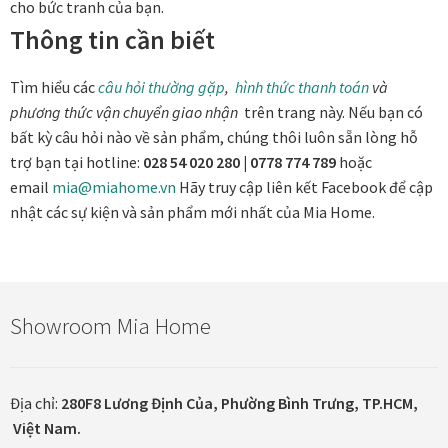
cho bức tranh của bạn.
Khung tranh gỗ sồi
Thông tin cần biết
Khung tranh treo tường
Tìm hiểu các
câu hỏi thường gặp
,
hình thức thanh toán
và
phương thức
vận chuyển giao nhận
trên trang này. Nếu bạn có
Kim liên vạn phúc phòng thờ
bất kỳ câu hỏi nào về sản phẩm, chúng thôi luôn sẵn lòng hỗ
trợ bạn tại hotline:
028 54 020 280 | 0778 774 789
hoặc
email
mia@miahome.vn
Hãy truy cập liên kết Facebook để cập
Liên hệ
nhật các sự kiện và sản phẩm mới nhất của Mia Home.
Mia Lifestyle
Nghệ thuật sơn mài dát vàng
Showroom Mia Home
Nhận vẽ tranh theo yêu cầu
Phương thức thanh toán
Địa chỉ:
280F8 Lương Định Của, Phường Bình Trưng, TP.HCM,
Việt Nam.