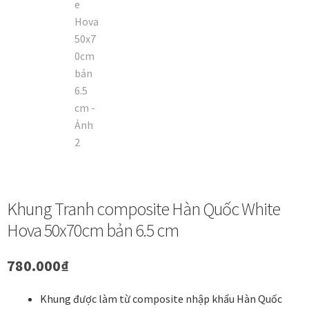
Danh Lam Collection
Điều Khoản Sử Dụng
Hoa Xuân – Tranh sơn mài hoa
Kim Mã – Tranh sơn mài dát vàng
Liên Diệp collection
Liên Hoa – Tranh hoa sen sơn mài
Khung Tranh composite Hàn Quốc White
Hova 50x70cm bản 6.5 cm
Reflections by the River
780.000
₫
Saigon In Monochrome
Khung được làm từ composite nhập khẩu Hàn Quốc
Thịnh Vượng Collection