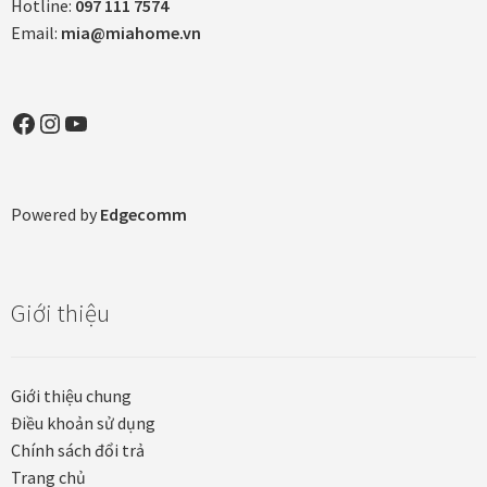
Hotline:
097 111 7574
Quà tặng cao cấp
Email:
mia@miahome.vn
Quà tặng đối tác nước ngoài
Facebook
Instagram
YouTube
Quà Tết Doanh nghiệp 2026
Quy định khu vực giao hàng
Powered by
Edgecomm
Sản phẩm mới
Tài khoản
Giới thiệu
test
Giới thiệu chung
Test home page 260225
Điều khoản sử dụng
Chính sách đổi trả
TẾT 2025
Trang chủ