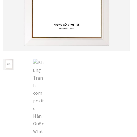
Vị trí trưng bày
BLOG
Bộ sưu tập tranh
Bộ sưu tập Mã Vương – Quà tặng doanh nghiệp
Chính Sách Bảo Mật
Chính Sách Đổi Trả
Chính sách đổi trả hàng
Đăng ký thành viên