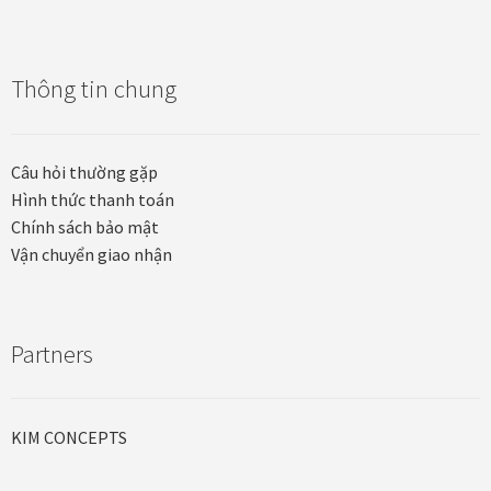
Thanh toán
Thông tin chung
Thông tin chung & hỗ trợ
Tối ưu chất lượng hình ảnh
Câu hỏi thường gặp
Hình thức thanh toán
Trang mẫu
Chính sách bảo mật
Vận chuyển giao nhận
Tranh biểu tượng văn hoá Việt Nam
Tranh dán tường
Partners
Tranh dự án
KIM CONCEPTS
Tranh nhà mẫu dự án