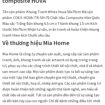
composite HOVA
Tên sản phẩm: Khung Tranh White Hova 50x70cm Mã sản
In tranh treo tường theo yêu cầu
phẩm: CO6.5-HOVA-TR-50×70 Chất liệu: Composite Hàn Quốc
Màu sắc: Trắng Bản khung 6.5 cm x Thành khung 1.5 cm Kích
Fine Art Giclée Printing
thước 50x70cm Nhận tư vấn, in ấn tranh và hoàn thiện khung
tranh theo kích thước yêu cầu.
In ảnh theo yêu cầu
Về thương hiệu Mia Home
In tranh canvas theo yêu cầu
Mia Home là công ty chuyên sản xuất, cung cấp các sản phẩm
tranh, ảnh, khung tranh và các artwork sử dụng trong trang
In tranh dán tường theo yêu cầu
trí, phục vụ cho các công trình thiết kế nội thất, nhà ở và khách
sạn resort cao cấp. Mọi sản phẩm được tạo ra bởi sự sáng tạo
in tranh mica
của một tập thể bao gồm chuyên gia mỹ thuât, chuyên gia
thiết kế nội thất, hoạ sĩ, nhiếp ảnh gia. Các sản phẩm trang trí
Khung ảnh
được hoàn thiện bởi những người thợ lành nghề, am hiểu về
chất liệu và sản xuất. Tất cả sản phẩm đều đến từ sự sáng tạo
Khung ảnh cưới
và đôi bàn tay của con người. Chỉ để dành những điều tốt nhất