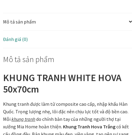
Hova
Các dòng giấy in Giclee
50x70cm
Mô tả sản phẩm
bản
Catalogue
6.5
cm
Catalogue Bộ Sưu Tập Mã Vương
Đánh giá (0)
số
lượng
Câu hỏi thường gặp khi mua tranh tại Mia Home
Mô tả sản phẩm
Dây treo Tết Bính Ngọ 2026
KHUNG TRANH WHITE HOVA
50x70cm
Đóng khung tranh theo yêu cầu
Đóng khung tranh thảm Dubai
Khung tranh được làm từ composite cao cấp, nhập khẩu Hàn
Quốc. Trọng lượng nhẹ, lõi đặc nên chịu lực tốt và độ bền cao.
Đóng khung ảnh
Mỗi
khung tranh
do chính bàn tay của những người thợ tại
xưởng Mia Home hoàn thiện.
Khung Tranh Hova Trắng
có kết
cấu đồng đều. Bản khung màu đen, viền vàng, tạo nên sự sang
Đóng khung áo đấu – áo thun