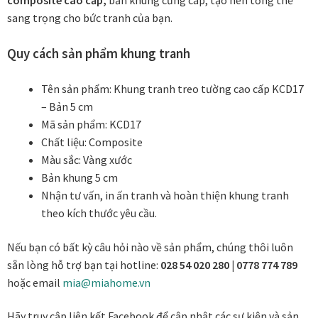
Các dòng giấy in Giclee
sang trọng cho bức tranh của bạn.
Quy cách sản phẩm khung tranh
Catalogue
Tên sản phẩm: Khung tranh treo tường cao cấp KCD17
Catalogue Bộ Sưu Tập Mã Vương
– Bản 5 cm
Mã sản phẩm: KCD17
Câu hỏi thường gặp khi mua tranh tại Mia Home
Chất liệu: Composite
Màu sắc: Vàng xước
Dây treo Tết Bính Ngọ 2026
Bản khung 5 cm
Nhận tư vấn, in ấn tranh và hoàn thiện khung tranh
Đóng khung tranh theo yêu cầu
theo kích thước yêu cầu.
Đóng khung tranh thảm Dubai
Nếu bạn có bất kỳ câu hỏi nào về sản phẩm, chúng thôi luôn
sẵn lòng hỗ trợ bạn tại hotline:
028 54 020 280 | 0778 774 789
Đóng khung ảnh
hoặc email
mia@miahome.vn
Hãy truy cập liên kết Facebook để cập nhật các sự kiện và sản
Đóng khung áo đấu – áo thun