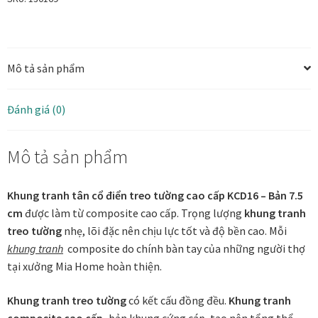
-
Bản
Tranh ánh kim Collection
5
Mô tả sản phẩm
cm
Tranh điêu khắc gỗ Collection
số
lượng
Tranh sơn mài Thư Pháp
Đánh giá (0)
Trống Đồng Collection
Mô tả sản phẩm
Viên Dung Collection
Khung tranh tân cổ điển treo tường cao cấp KCD16 – Bản 7.5
cm
được làm từ composite cao cấp. Trọng lượng
khung tranh
Vũ khúc thiên nga Collection
treo tường
nhẹ, lõi đặc nên chịu lực tốt và độ bền cao. Mỗi
khung tranh
composite do chính bàn tay của những người thợ
Wheels of Time
tại xưởng Mia Home hoàn thiện.
Tranh chim sếu nghệ thuật
Khung tranh treo tường
có kết cấu đồng đều.
Khung tranh
composite cao cấp,
bản khung cứng cáp, tạo nên tổng thể