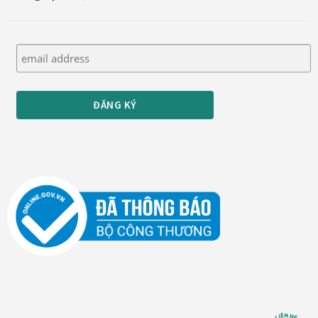
Quà tặng cao cấp
Quà tặng đối tác nước ngoài
Quà Tết Doanh nghiệp 2026
Quy định khu vực giao hàng
Sản phẩm mới
Tài khoản
test
Test home page 260225
TẾT 2025