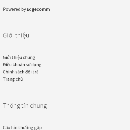
Powered by
Edgecomm
In tranh treo tường theo yêu cầu
Fine Art Giclée Printing
Giới thiệu
In ảnh theo yêu cầu
Giới thiệu chung
In tranh canvas theo yêu cầu
Điều khoản sử dụng
Chính sách đổi trả
In tranh dán tường theo yêu cầu
Trang chủ
in tranh mica
Thông tin chung
Khung ảnh
Khung ảnh cưới
Câu hỏi thường gặp