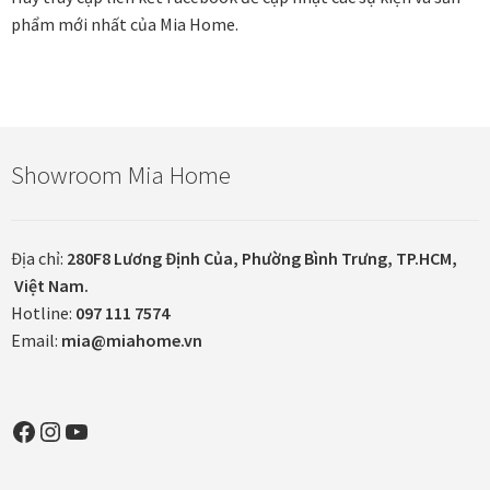
phẩm mới nhất của Mia Home.
Đóng khung tranh canvas – tranh sơn dầu
Đóng khung tranh đính đá
Showroom Mia Home
Đóng khung tranh kính cho tranh ảnh, giấy mỹ thuật,
poster, bản vẽ tay
Đóng khung tranh sơn mài
Địa chỉ:
280F8 Lương Định Của, Phường Bình Trưng, TP.HCM,
Việt Nam.
Hotline:
097 111 7574
Đóng khung tranh thêu
Email:
mia@miahome.vn
Giỏ hàng
Facebook
Instagram
YouTube
Giới Thiệu Mia Home
Homepage Test