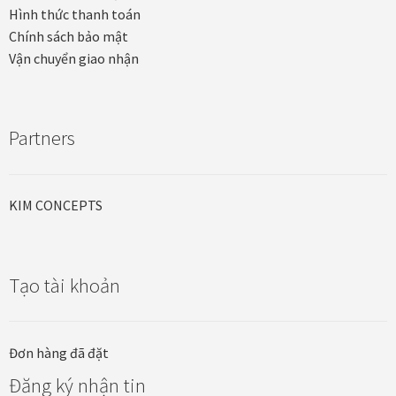
Hình thức thanh toán
Khung tranh gỗ sồi
Chính sách bảo mật
Vận chuyển giao nhận
Khung tranh treo tường
Kim liên vạn phúc phòng thờ
Partners
Liên hệ
KIM CONCEPTS
Mia Lifestyle
Nghệ thuật sơn mài dát vàng
Tạo tài khoản
Nhận vẽ tranh theo yêu cầu
Đơn hàng đã đặt
Phương thức thanh toán
Đăng ký nhận tin