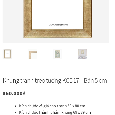
Vị trí trưng bày
BLOG
Bộ sưu tập tranh
Bộ sưu tập Mã Vương – Quà tặng doanh nghiệp
Chính Sách Bảo Mật
Khung tranh treo tường KCD17 – Bản 5 cm
Chính Sách Đổi Trả
860.000
₫
Chính sách đổi trả hàng
Kích thước và giá cho tranh 60 x 80 cm
Đăng ký thành viên
Kích thước thành phẩm khung 69 x 89 cm