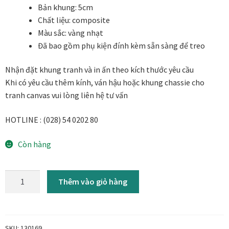
Bản khung: 5cm
Danh Lam Collection
Chất liệu: composite
Màu sắc: vàng nhạt
Điều Khoản Sử Dụng
Đã bao gồm phụ kiện đính kèm sẵn sàng để treo
Hoa Xuân – Tranh sơn mài hoa
Nhận đặt khung tranh và in ấn theo kích thước yêu cầu
Khi có yêu cầu thêm kính, ván hậu hoặc khung chassie cho
Kim Mã – Tranh sơn mài dát vàng
tranh canvas vui lòng liên hệ tư vấn
Liên Diệp collection
HOTLINE : (028) 54 0202 80
Còn hàng
Liên Hoa – Tranh hoa sen sơn mài
Reflections by the River
Khung
Thêm vào giỏ hàng
tranh
Saigon In Monochrome
treo
tường
Thịnh Vượng Collection
KCD17
SKU:
130169