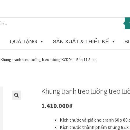
QUÀ TẶNG
SẢN XUẤT & THIẾT KẾ
B
 in Giclee
Catalogue
Câu hỏi thường gặp khi mua tranh tại Mia H
Khung tranh treo tường treo tường KCD04 – Bản 11.5 cm
ome
Homepage Test
In tranh treo tường theo yêu cầu
Khung ảnh
K
ật sơn mài dát vàng
Nhận vẽ tranh theo yêu cầu
Phương thức tha
Khung tranh treo tường treo tư
 phẩm mới
Tài khoản
test
Test home page 260225
TẾT 2025
Than
🔍
1.410.000
₫
ường
Tranh dự án
Tranh hoa sen treo phòng thờ
Tranh mừng thọ
Kích thước và giá cho tranh 60 x 80
Kích thước thành phẩm khung 82 x