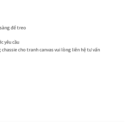
 phong cách thiết kế
Tranh treo phòng khách
Nhận
VIDEO
Xưởng in tranh
Xưởng template
sàng để treo
ớc yêu cầu
 chassie cho tranh canvas vui lòng liên hệ tư vấn