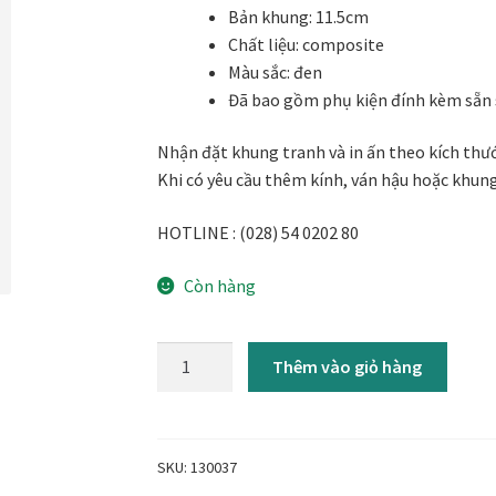
khai trương
Tranh tặng sếp cao cấp
Tranh tặng tân gia
Tranh theo
Bản khung: 11.5cm
Chất liệu: composite
Tranh treo phòng thờ
Tranh treo tường
ƯU ĐÃI
Vận Chuyển Giao 
Màu sắc: đen
Đã bao gồm phụ kiện đính kèm sẵn 
Nhận đặt khung tranh và in ấn theo kích thư
Khi có yêu cầu thêm kính, ván hậu hoặc khung
HOTLINE : (028) 54 0202 80
Còn hàng
Khung
Thêm vào giỏ hàng
tranh
treo
tường
treo
SKU:
130037
tường