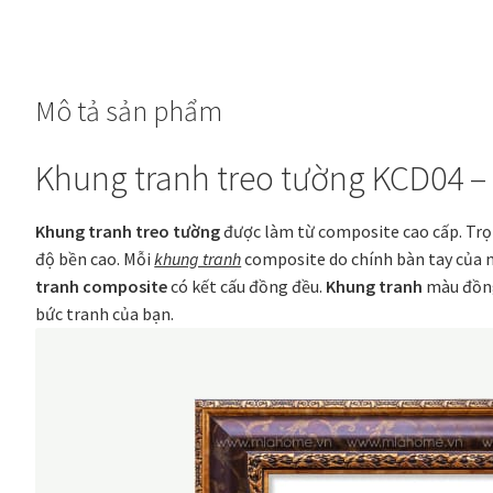
KCD04
-
Bản
Mô tả sản phẩm
11.5
cm
số
Khung tranh treo tường KCD04 –
lượng
Khung tranh treo tường
được làm từ composite cao cấp. Tr
độ bền cao. Mỗi
khung tranh
composite do chính bàn tay của 
tranh composite
có kết cấu đồng đều.
Khung tranh
màu đồng
bức tranh của bạn.