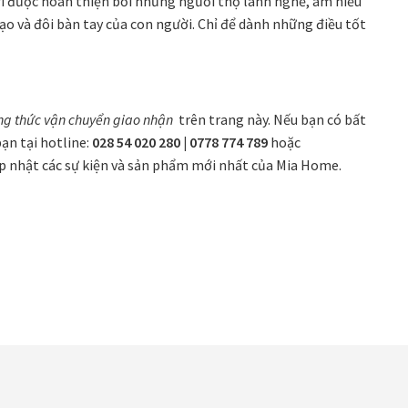
 trí được hoàn thiện bởi những người thợ lành nghề, am hiểu
tạo và đôi bàn tay của con người. Chỉ để dành những điều tốt
ng thức
vận chuyển giao nhận
trên trang này. Nếu bạn có bất
ạn tại hotline:
028 54 020 280 | 0778 774 789
hoặc
ập nhật các sự kiện và sản phẩm mới nhất của Mia Home.