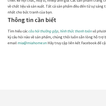
thiết kế nội thất, hoạ sĩ, nhiếp ảnh gia. Các sản phẩm trang
về chất liệu và sản xuất. Tất cả sản phẩm đều đến từ sự sáng 
nhất cho bức tranh của bạn.
Thông tin cần biết
Tìm hiểu các
câu hỏi thường gặp
,
hình thức thanh toán
và phươ
kỳ câu hỏi nào về sản phẩm, chúng thôi luôn sẵn lòng hỗ trợ b
email
mia@miahome.vn
Hãy truy cập liên kết Facebook để c