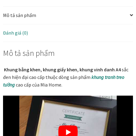
hiện
đại,
Tranh ánh kim Collection
Mô tả sản phẩm
khung
tranh
Tranh điêu khắc gỗ Collection
a4
Đánh giá (0)
bản
3.5
Tranh sơn mài Thư Pháp
Mô tả sản phẩm
cm
số
Trống Đồng Collection
lượng
Khung bằng khen, khung giấy khen, khung vinh danh A4
sắc
đen hiện đại cao cấp thuộc dòng sản phẩm
khung tranh treo
Viên Dung Collection
tường
cao cấp của Mia Home.
Vũ khúc thiên nga Collection
Wheels of Time
Tranh chim sếu nghệ thuật