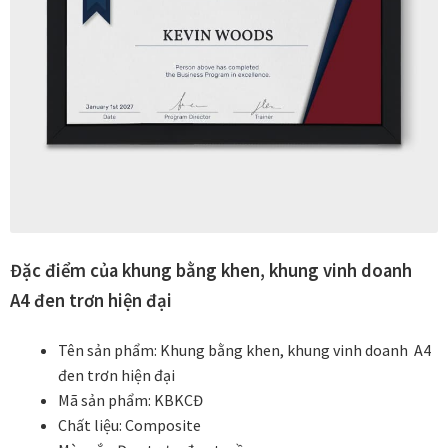
Đóng khung tranh canvas – tranh sơn dầu
Đóng khung tranh đính đá
Đóng khung tranh kính cho tranh ảnh, giấy mỹ thuật,
poster, bản vẽ tay
Đóng khung tranh sơn mài
Đặc điểm của khung bằng khen, khung vinh doanh
Đóng khung tranh thêu
A4 đen trơn hiện đại
Giỏ hàng
Tên sản phẩm: Khung bằng khen, khung vinh doanh A4
đen trơn hiện đại
Giới Thiệu Mia Home
Mã sản phẩm: KBKCĐ
Chất liệu: Composite
Homepage Test