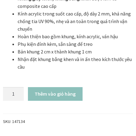
Danh Lam Collection
composite cao cấp
Kính acrylic trong suốt cao cấp, độ dày 2 mm, khả năng
chống tia UV 90%, nhẹ và an toàn trong quá trình vận
Điều Khoản Sử Dụng
chuyển
Hoàn thiện bao gồm khung, kính acrylic, ván hậu
Hoa Xuân – Tranh sơn mài hoa
Phụ kiện đính kèm, sẵn sàng để treo
Bản khung 2 cm x thành khung 1 cm
Kim Mã – Tranh sơn mài dát vàng
Nhận đặt khung bằng khen và in ấn theo kích thước yêu
cầu
Liên Diệp collection
Liên Hoa – Tranh hoa sen sơn mài
Khung
Thêm vào giỏ hàng
giấy
Reflections by the River
khen
A4
Saigon In Monochrome
màu
SKU:
147134
đen
Thịnh Vượng Collection