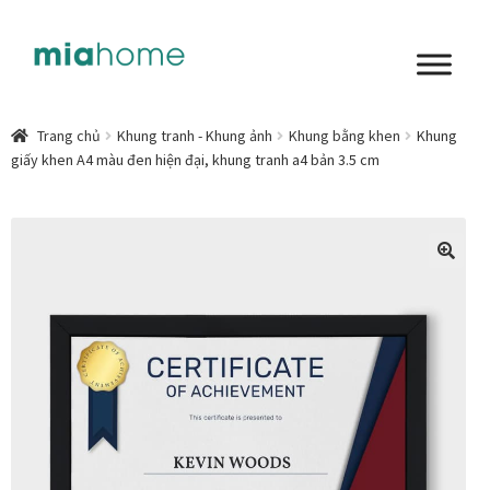
Đi
Chuyển
đến
đến
Điều
nội
Tổng quan
hướng
dung
Trang chủ
Khung tranh - Khung ảnh
Khung bằng khen
Khung
giấy khen A4 màu đen hiện đại, khung tranh a4 bản 3.5 cm
Art in living
Chất liệu nghệ thuật
Không gian sống
🔍
Cách chọn tranh phòng ngủ để mỗi ngày bắt đầu nhẹ
nhàng hơn
Chọn tranh phòng khách từ góc nhìn Home Stylist
Phong cách nội thất