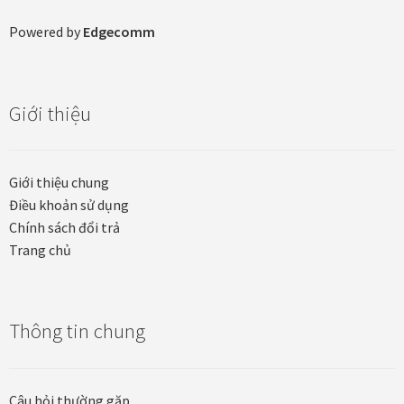
Khung tranh gỗ sồi
Powered by
Edgecomm
Khung tranh treo tường
Giới thiệu
Kim liên vạn phúc phòng thờ
Liên hệ
Giới thiệu chung
Điều khoản sử dụng
Mia Lifestyle
Chính sách đổi trả
Trang chủ
Nghệ thuật sơn mài dát vàng
Nhận vẽ tranh theo yêu cầu
Thông tin chung
Phương thức thanh toán
Câu hỏi thường gặp