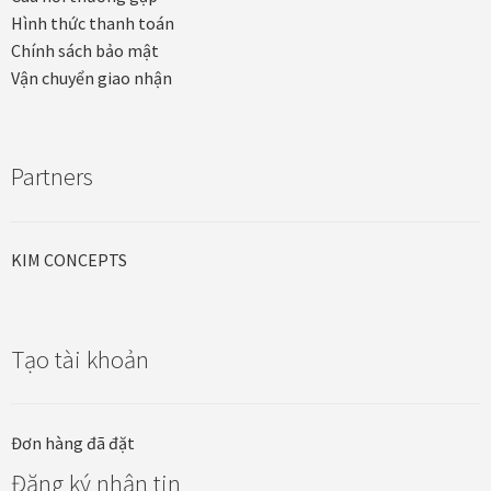
Quà tặng cao cấp
Hình thức thanh toán
Chính sách bảo mật
Quà tặng đối tác nước ngoài
Vận chuyển giao nhận
Quà Tết Doanh nghiệp 2026
Partners
Quy định khu vực giao hàng
Sản phẩm mới
KIM CONCEPTS
Tài khoản
test
Tạo tài khoản
Test home page 260225
Đơn hàng đã đặt
TẾT 2025
Đăng ký nhận tin