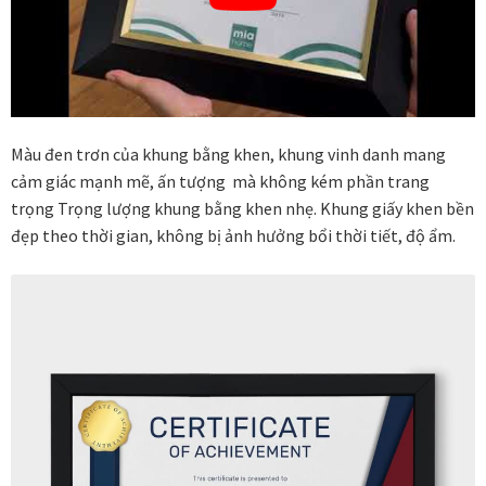
Các dòng giấy in Giclee
Catalogue
Catalogue Bộ Sưu Tập Mã Vương
Màu đen trơn của khung bằng khen, khung vinh danh mang
cảm giác mạnh mẽ, ấn tượng mà không kém phần trang
Câu hỏi thường gặp khi mua tranh tại Mia Home
trọng Trọng lượng khung bằng khen nhẹ. Khung giấy khen bền
đẹp theo thời gian, không bị ảnh hưởng bổi thời tiết, độ ẩm.
Dây treo Tết Bính Ngọ 2026
Đóng khung tranh theo yêu cầu
Đóng khung tranh thảm Dubai
Đóng khung ảnh
Đóng khung áo đấu – áo thun