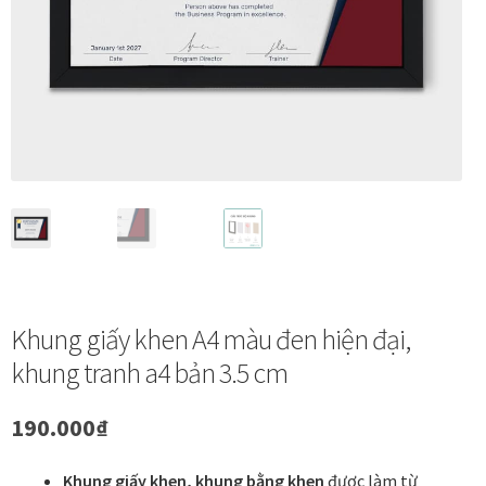
Vị trí trưng bày
BLOG
Bộ sưu tập tranh
Bộ sưu tập Mã Vương – Quà tặng doanh nghiệp
Chính Sách Bảo Mật
Khung giấy khen A4 màu đen hiện đại,
Chính Sách Đổi Trả
khung tranh a4 bản 3.5 cm
Chính sách đổi trả hàng
190.000
₫
Đăng ký thành viên
Khung giấy khen, khung bằng khen
được làm từ