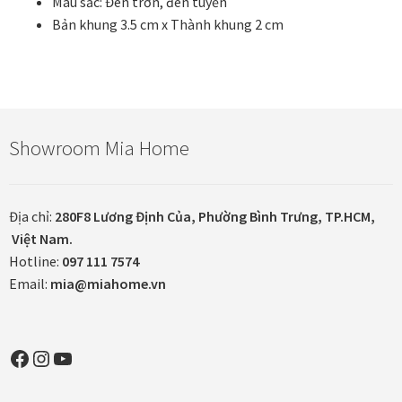
Màu sắc: Đen trơn, đen tuyền
Bản khung 3.5 cm x Thành khung 2 cm
In tranh treo tường theo yêu cầu
Fine Art Giclée Printing
In ảnh theo yêu cầu
Showroom Mia Home
In tranh canvas theo yêu cầu
Địa chỉ:
280F8 Lương Định Của, Phường Bình Trưng, TP.HCM,
In tranh dán tường theo yêu cầu
Việt Nam.
Hotline:
097 111 7574
Email:
mia@miahome.vn
in tranh mica
Khung ảnh
Facebook
Instagram
YouTube
Khung ảnh cưới