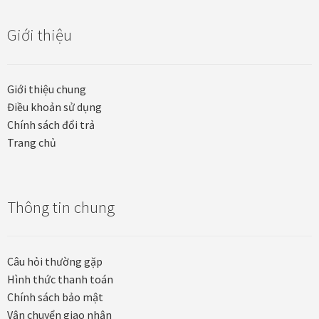
Quà tặng cao cấp
Giới thiệu
Quà tặng đối tác nước ngoài
Quà Tết Doanh nghiệp 2026
Giới thiệu chung
Điều khoản sử dụng
Quy định khu vực giao hàng
Chính sách đổi trả
Trang chủ
Sản phẩm mới
Tài khoản
Thông tin chung
test
Câu hỏi thường gặp
Test home page 260225
Hình thức thanh toán
Chính sách bảo mật
TẾT 2025
Vận chuyển giao nhận