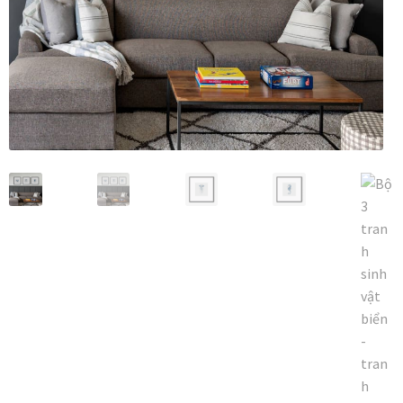
Vị trí trưng bày
BLOG
Bộ sưu tập tranh
Bộ sưu tập Mã Vương – Quà tặng doanh nghiệp
Chính Sách Bảo Mật
Chính Sách Đổi Trả
Chính sách đổi trả hàng
Đăng ký thành viên