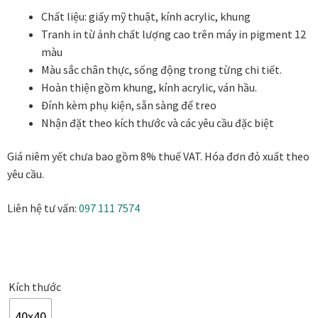
từ
Chất liệu: giấy mỹ thuật, kính acrylic, khung
650.000₫
Tranh ánh kim Collection
Tranh in từ ảnh chất lượng cao trên máy in pigment 12
đến
màu
1.950.000₫
Màu sắc chân thực, sống động trong từng chi tiết.
Tranh điêu khắc gỗ Collection
Hoàn thiện gồm khung, kính acrylic, ván hầu.
Đính kèm phụ kiện, sẵn sàng để treo
Tranh sơn mài Thư Pháp
Nhận đặt theo kích thước và các yêu cầu đặc biệt
Trống Đồng Collection
Giá niêm yết chưa bao gồm 8% thuế VAT. Hóa đơn đỏ xuất theo
yêu cầu.
Viên Dung Collection
Liên hệ tư vấn:
097 111 7574
Vũ khúc thiên nga Collection
Wheels of Time
Kích thước
Tranh chim sếu nghệ thuật
40x40