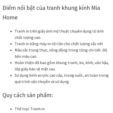
Điểm nổi bật của tranh khung kính Mia
Đóng khung tranh canvas – tranh sơn dầu
Home
Đóng khung tranh đính đá
Tranh in trên giấy ảnh mỹ thuật chuyên dụng từ ảnh
chất lượng cao.
Đóng khung tranh kính cho tranh ảnh, giấy mỹ thuật,
Tranh in bằng máy in tối tân cho chất lượng sắc nét
poster, bản vẽ tay
Màu sắc trung thực, sống động trong từng chi tiết. Độ
bền màu cao.
Đóng khung tranh sơn mài
Hoàn thiện đã bao gồm khung tranh, bo, kính, ván hậu,
lớp giấy bảo vệ mặt sau.
Đóng khung tranh thêu
Sử dụng kính acrylic cao cấp, trong suốt, an toàn trong
quá trình vận chuyển và sử dụng.
Giỏ hàng
Quy cách sản phẩm:
Giới Thiệu Mia Home
Thể loại:
Tranh in
Homepage Test