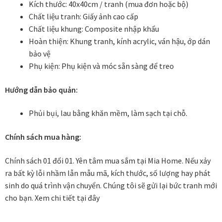
Kích thước: 40x40cm / tranh (mua đơn hoặc bộ)
Chất liệu tranh:
Giấy ảnh cao cấp
In tranh treo tường theo yêu cầu
Chất liệu khung:
Composite nhập khẩu
Hoàn thiện:
Khung tranh, kính acrylic, ván hậu, ớp dán
Fine Art Giclée Printing
bảo vệ
Phụ kiện:
Phụ kiện và móc sẵn sàng để treo
In ảnh theo yêu cầu
Hướng dẫn bảo quản:
In tranh canvas theo yêu cầu
Phủi bụi, lau bằng khăn mềm, làm sạch tại chỗ.
In tranh dán tường theo yêu cầu
Chính sách mua hàng:
in tranh mica
Chính sách 01 đổi 01. Yên tâm mua sắm tại Mia Home. Nếu xảy
ra bất kỳ lỗi nhầm lẫn mẫu mã, kích thước, số lượng hay phát
Khung ảnh
sinh do quá trình vận chuyển. Chúng tôi sẽ gửi lại bức tranh mới
cho bạn.
Xem chi tiết tại đây
Khung ảnh cưới