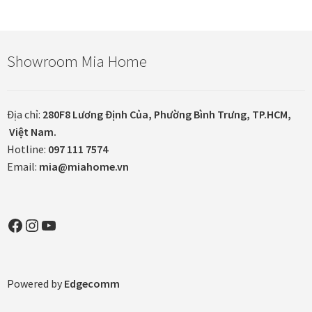
Khung tranh gỗ sồi
Khung tranh treo tường
Showroom Mia Home
Kim liên vạn phúc phòng thờ
Địa chỉ:
280F8 Lương Định Của, Phường Bình Trưng, TP.HCM,
Liên hệ
Việt Nam.
Hotline:
097 111 7574
Email:
mia@miahome.vn
Mia Lifestyle
Nghệ thuật sơn mài dát vàng
Facebook
Instagram
YouTube
Nhận vẽ tranh theo yêu cầu
Phương thức thanh toán
Powered by
Edgecomm