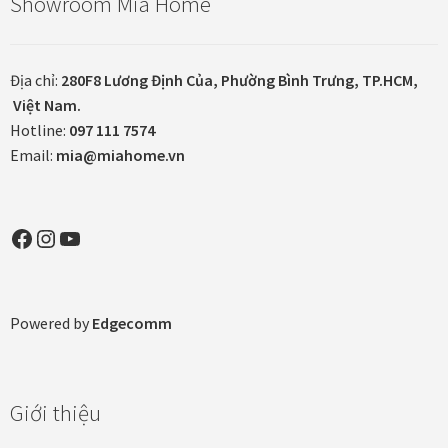
Showroom Mia Home
Thanh toán
Địa chỉ:
280F8 Lương Định Của, Phường Bình Trưng, TP.HCM,
Thông tin chung & hỗ trợ
Việt Nam.
Hotline:
097 111 7574
Tối ưu chất lượng hình ảnh
Email:
mia@miahome.vn
Trang mẫu
Facebook
Instagram
YouTube
Tranh biểu tượng văn hoá Việt Nam
Tranh dán tường
Powered by
Edgecomm
Tranh dự án
Tranh nhà mẫu dự án
Giới thiệu