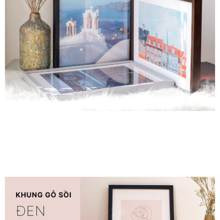
Khung tranh gỗ sồi
Khung tranh treo tường
Kim liên vạn phúc phòng thờ
Liên hệ
Mia Lifestyle
Nghệ thuật sơn mài dát vàng
Nhận vẽ tranh theo yêu cầu
Phương thức thanh toán