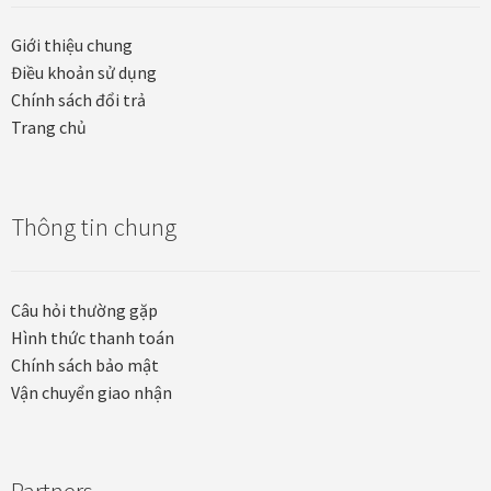
Tranh nhà ở cao cấp
Giới thiệu chung
Tranh trang trí văn phòng
Điều khoản sử dụng
Chính sách đổi trả
Tranh treo khách sạn
Trang chủ
Tranh hoa sen treo phòng thờ
Thông tin chung
Tranh mừng thọ
Tranh phòng khách hiện đại
Câu hỏi thường gặp
Hình thức thanh toán
Tranh sơn dầu cao cấp
Chính sách bảo mật
Vận chuyển giao nhận
Tranh sơn mài phòng khách
Tranh tặng đối tác