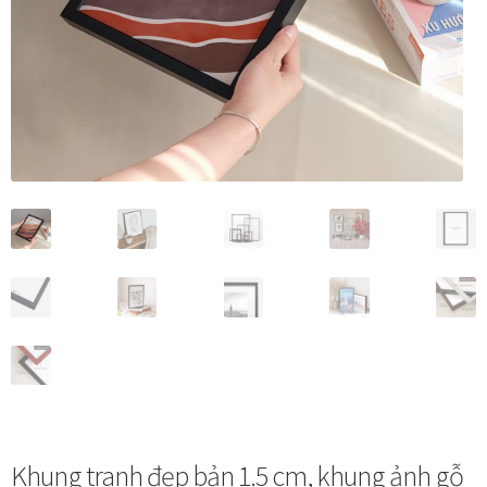
Vị trí trưng bày
BLOG
Bộ sưu tập tranh
Bộ sưu tập Mã Vương – Quà tặng doanh nghiệp
Chính Sách Bảo Mật
Chính Sách Đổi Trả
Chính sách đổi trả hàng
Đăng ký thành viên
Khung tranh đẹp bản 1.5 cm, khung ảnh gỗ