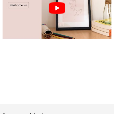
Quà tặng cao cấp
Quà tặng đối tác nước ngoài
Quà Tết Doanh nghiệp 2026
Quy định khu vực giao hàng
Sản phẩm mới
Tài khoản
test
Test home page 260225
TẾT 2025