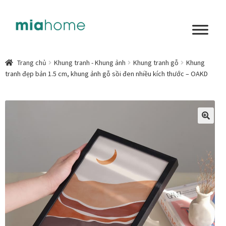
Đi
Chuyển
đến
đến
Điều
nội
Tổng quan
hướng
dung
Trang chủ
Khung tranh - Khung ảnh
Khung tranh gỗ
Khung
tranh đẹp bản 1.5 cm, khung ảnh gỗ sồi đen nhiều kích thước – OAKD
Art in living
Chất liệu nghệ thuật
Không gian sống
🔍
Cách chọn tranh phòng ngủ để mỗi ngày bắt đầu nhẹ
nhàng hơn
Chọn tranh phòng khách từ góc nhìn Home Stylist
Phong cách nội thất