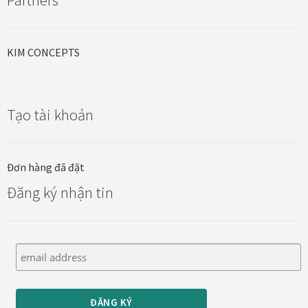
Partners
Tranh tặng khai trương
KIM CONCEPTS
Tranh tặng sếp cao cấp
Tranh tặng tân gia
Tạo tài khoản
Tranh theo phong cách thiết kế
Đơn hàng đã đặt
Tranh Bắc Âu – Scandinavian
Đăng ký nhận tin
Tranh treo phòng khách
Tranh treo phòng làm việc giám đốc
Tranh treo phòng ngủ