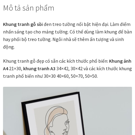
kích
Mô tả sản phẩm
Các dòng giấy in Giclee
thước
-
OAKD
Catalogue
Khung tranh gỗ sồi
đen treo tường nổi bật hiện đại. Làm điểm
số
nhấn sáng tạo cho mảng tường. Có thể dùng làm khung để bàn
lượng
Catalogue Bộ Sưu Tập Mã Vương
hay phối bộ treo tường. Ngôi nhà sẽ thêm ấn tượng và sinh
động.
Câu hỏi thường gặp khi mua tranh tại Mia Home
Khung tranh gỗ đẹp có sẵn các kích thước phổ biến:
Khung ảnh
A4
21×30,
khung tranh A3
34×42, 30×42 và các kích thước khung
Dây treo Tết Bính Ngọ 2026
tranh phổ biến như 30×30 40×60, 50×70, 50×50.
Đóng khung tranh theo yêu cầu
Đóng khung tranh thảm Dubai
Đóng khung ảnh
Đóng khung áo đấu – áo thun