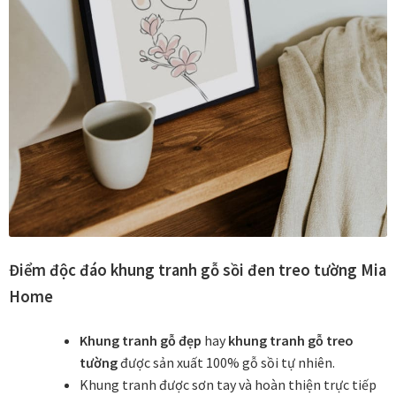
Đóng khung tranh canvas – tranh sơn dầu
Đóng khung tranh đính đá
Đóng khung tranh kính cho tranh ảnh, giấy mỹ thuật,
poster, bản vẽ tay
Đóng khung tranh sơn mài
Đóng khung tranh thêu
Điểm độc đáo khung tranh gỗ sồi đen treo tường Mia
Home
Giỏ hàng
Khung tranh gỗ đẹp
hay
khung tranh gỗ treo
Giới Thiệu Mia Home
tường
được sản xuất 100% gỗ sồi tự nhiên.
Khung tranh được sơn tay và hoàn thiện trực tiếp
Homepage Test