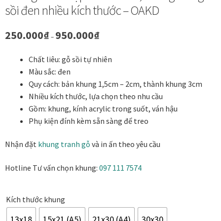
sồi đen nhiều kích thước – OAKD
Danh Lam Collection
Khoảng
250.000
₫
950.000
₫
Điều Khoản Sử Dụng
–
giá:
từ
Chất liêu: gỗ sồi tự nhiên
Hoa Xuân – Tranh sơn mài hoa
250.000₫
Màu sắc: đen
đến
Quy cách: bản khung 1,5cm – 2cm, thành khung 3cm
950.000₫
Kim Mã – Tranh sơn mài dát vàng
Nhiều kích thước, lựa chọn theo nhu cầu
Gồm: khung, kính acrylic trong suốt, ván hậu
Liên Diệp collection
Phụ kiện đính kèm sẵn sàng để treo
Liên Hoa – Tranh hoa sen sơn mài
Nhận đặt
khung tranh gỗ
và in ấn theo yêu cầu
Reflections by the River
Hotline Tư vấn chọn khung:
097 111 7574
Saigon In Monochrome
Kích thước khung
Thịnh Vượng Collection
13x18
15x21 (A5)
21x30 (A4)
30x30