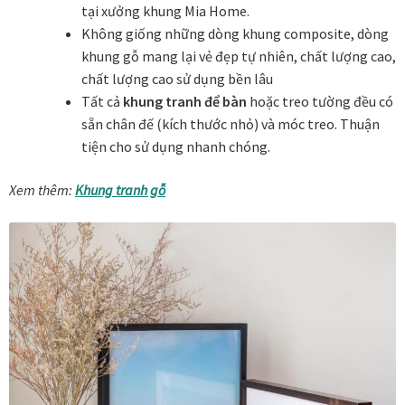
tại xưởng khung Mia Home.
Không giống những dòng khung composite, dòng
In tranh treo tường theo yêu cầu
khung gỗ mang lại vẻ đẹp tự nhiên, chất lượng cao,
chất lượng cao sử dụng bền lâu
Fine Art Giclée Printing
Tất cả
khung tranh để bàn
hoặc treo tường đều có
sẵn chân đế (kích thước nhỏ) và móc treo. Thuận
In ảnh theo yêu cầu
tiện cho sử dụng nhanh chóng.
Xem thêm:
Khung tranh gỗ
In tranh canvas theo yêu cầu
In tranh dán tường theo yêu cầu
in tranh mica
Khung ảnh
Khung ảnh cưới