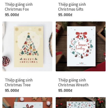
Thiệp giáng sinh
Thiệp giáng sinh
Christmas Fox
Christmas Gifts
Tranh ánh kim Collection
95.000
₫
95.000
₫
Tranh điêu khắc gỗ Collection
Tranh sơn mài Thư Pháp
Trống Đồng Collection
Viên Dung Collection
Vũ khúc thiên nga Collection
Thiệp giáng sinh
Thiệp giáng sinh
Christmas Tree
Christmas Wreath
Wheels of Time
Sản
Sản
95.000
₫
95.000
₫
phẩm
phẩm
Tranh chim sếu nghệ thuật
này
này