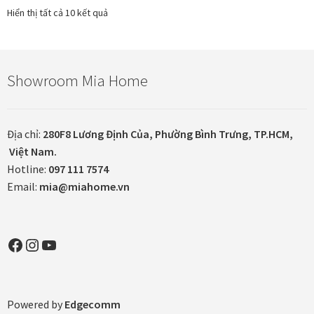
Hiển thị tất cả 10 kết quả
In tranh treo tường theo yêu cầu
Fine Art Giclée Printing
Showroom Mia Home
In ảnh theo yêu cầu
Địa chỉ:
280F8 Lương Định Của, Phường Bình Trưng, TP.HCM,
In tranh canvas theo yêu cầu
Việt Nam.
Hotline:
097 111 7574
In tranh dán tường theo yêu cầu
Email:
mia@miahome.vn
in tranh mica
Facebook
Instagram
YouTube
Khung ảnh
Khung ảnh cưới
Powered by
Edgecomm