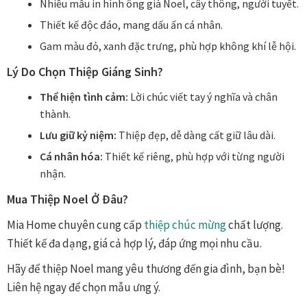
Nhiều mẫu in hình ông già Noel, cây thông, người tuyết.
Thiết kế độc đáo, mang dấu ấn cá nhân.
Vị trí trưng bày
Gam màu đỏ, xanh đặc trưng, phù hợp không khí lễ hội.
BLOG
Lý Do Chọn Thiệp Giáng Sinh?
Thể hiện tình cảm:
Lời chúc viết tay ý nghĩa và chân
Bộ sưu tập tranh
thành.
Lưu giữ kỷ niệm:
Thiệp đẹp, dễ dàng cất giữ lâu dài.
Bộ sưu tập Mã Vương – Quà tặng doanh nghiệp
Cá nhân hóa:
Thiết kế riêng, phù hợp với từng người
nhận.
Chính Sách Bảo Mật
Mua Thiệp Noel Ở Đâu?
Chính Sách Đổi Trả
Mia Home chuyên cung cấp
thiệp chúc mừng
chất lượng.
Thiết kế đa dạng, giá cả hợp lý, đáp ứng mọi nhu cầu.
Chính sách đổi trả hàng
Hãy để thiệp Noel mang yêu thương đến gia đình, bạn bè!
Đăng ký thành viên
Liên hệ ngay để chọn mẫu ưng ý.