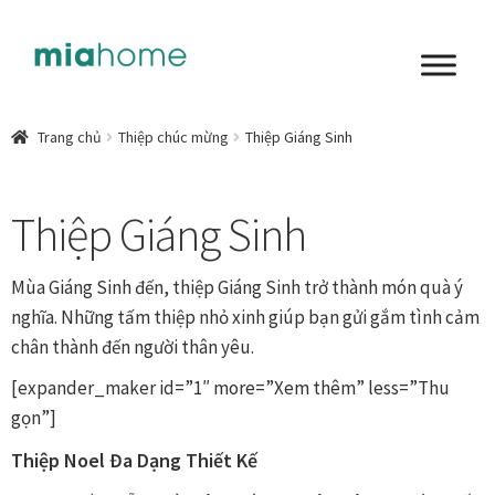
Đi
Chuyển
đến
đến
Điều
nội
Tổng quan
hướng
dung
Trang chủ
Thiệp chúc mừng
Thiệp Giáng Sinh
Art in living
Thiệp Giáng Sinh
Chất liệu nghệ thuật
Không gian sống
Mùa Giáng Sinh đến, thiệp Giáng Sinh trở thành món quà ý
nghĩa. Những tấm thiệp nhỏ xinh giúp bạn gửi gắm tình cảm
Cách chọn tranh phòng ngủ để mỗi ngày bắt đầu nhẹ
chân thành đến người thân yêu.
nhàng hơn
[expander_maker id=”1″ more=”Xem thêm” less=”Thu
gọn”]
Chọn tranh phòng khách từ góc nhìn Home Stylist
Thiệp Noel Đa Dạng Thiết Kế
Phong cách nội thất