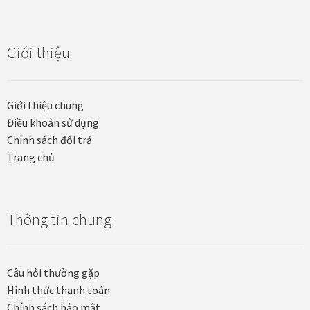
Khung tranh gỗ sồi
Giới thiệu
Khung tranh treo tường
Kim liên vạn phúc phòng thờ
Giới thiệu chung
Điều khoản sử dụng
Liên hệ
Chính sách đổi trả
Trang chủ
Mia Lifestyle
Nghệ thuật sơn mài dát vàng
Thông tin chung
Nhận vẽ tranh theo yêu cầu
Câu hỏi thường gặp
Phương thức thanh toán
Hình thức thanh toán
Chính sách bảo mật