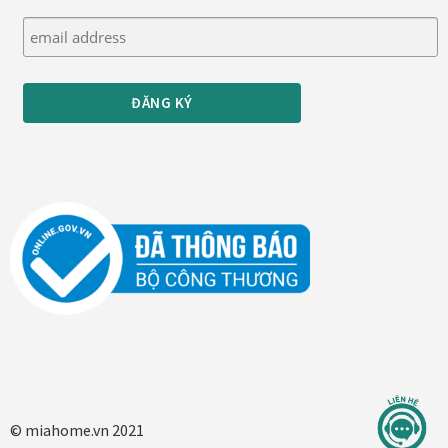
Thanh toán
Thông tin chung & hỗ trợ
Tối ưu chất lượng hình ảnh
Trang mẫu
Tranh biểu tượng văn hoá Việt Nam
Tranh dán tường
Tranh dự án
Tranh nhà mẫu dự án
© miahome.vn 2021