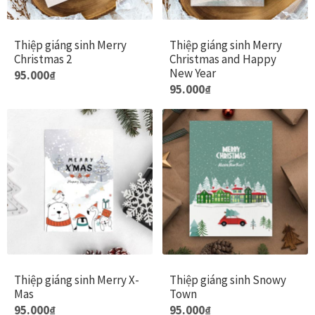
Đóng khung tranh canvas – tranh sơn dầu
Thiệp giáng sinh Merry
Thiệp giáng sinh Merry
Christmas 2
Christmas and Happy
New Year
Đóng khung tranh đính đá
95.000
₫
95.000
₫
Đóng khung tranh kính cho tranh ảnh, giấy mỹ thuật,
poster, bản vẽ tay
Đóng khung tranh sơn mài
Đóng khung tranh thêu
Giỏ hàng
Giới Thiệu Mia Home
Thiệp giáng sinh Merry X-
Thiệp giáng sinh Snowy
Mas
Town
95.000
₫
95.000
₫
Homepage Test