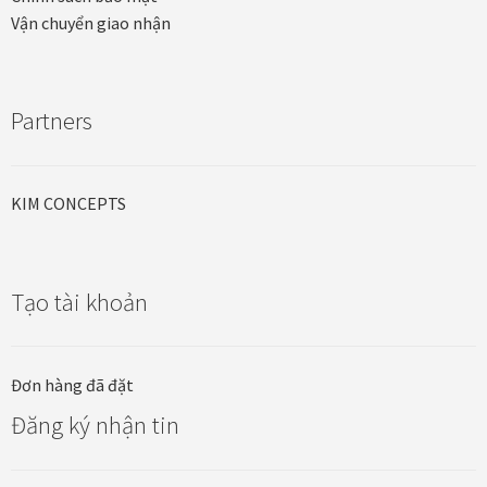
Quà tặng cao cấp
Vận chuyển giao nhận
Quà tặng đối tác nước ngoài
Partners
Quà Tết Doanh nghiệp 2026
Quy định khu vực giao hàng
KIM CONCEPTS
Sản phẩm mới
Tài khoản
Tạo tài khoản
test
Đơn hàng đã đặt
Test home page 260225
Đăng ký nhận tin
TẾT 2025