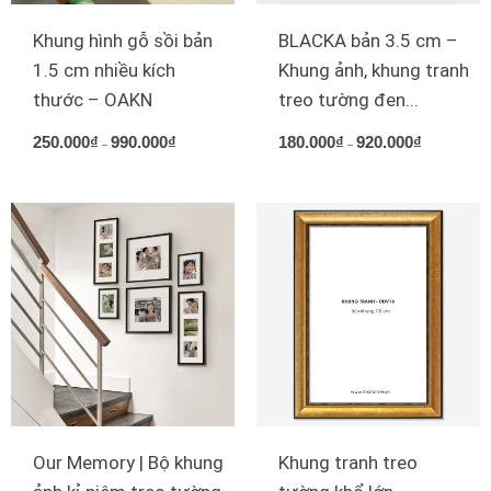
Tranh treo phòng thờ
Khung hình gỗ sồi bản
BLACKA bản 3.5 cm –
1.5 cm nhiều kích
Khung ảnh, khung tranh
Tranh treo tường
thước – OAKN
treo tường đen...
ƯU ĐÃI
250.000
₫
990.000
₫
180.000
₫
920.000
₫
Khoảng
Khoảng
–
–
giá:
giá:
Ưu đãi khung tranh
từ
từ
250.000₫
180.000₫
Ưu đãi tranh in
đến
đến
990.000₫
920.000₫
Ưu đãi tranh sơn dầu
Ưu đãi tranh sơn mài
Vận Chuyển Giao Nhận
Our Memory | Bộ khung
Khung tranh treo
VIDEO