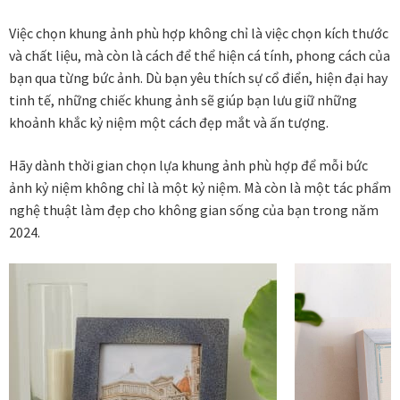
Thanh toán
Việc chọn khung ảnh phù hợp không chỉ là việc chọn kích thước
và chất liệu, mà còn là cách để thể hiện cá tính, phong cách của
Thông tin chung & hỗ trợ
bạn qua từng bức ảnh. Dù bạn yêu thích sự cổ điển, hiện đại hay
tinh tế, những chiếc khung ảnh sẽ giúp bạn lưu giữ những
khoảnh khắc kỷ niệm một cách đẹp mắt và ấn tượng.
Tối ưu chất lượng hình ảnh
Hãy dành thời gian chọn lựa khung ảnh phù hợp để mỗi bức
Trang mẫu
ảnh kỷ niệm không chỉ là một kỷ niệm. Mà còn là một tác phẩm
nghệ thuật làm đẹp cho không gian sống của bạn trong năm
Tranh biểu tượng văn hoá Việt Nam
2024.
Tranh dán tường
Tranh dự án
Tranh nhà mẫu dự án