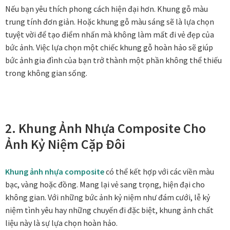
Nếu bạn yêu thích phong cách hiện đại hơn. Khung gỗ màu
trung tính đơn giản. Hoặc khung gỗ màu sáng sẽ là lựa chọn
Tranh ánh kim Collection
tuyệt vời để tạo điểm nhấn mà không làm mất đi vẻ đẹp của
bức ảnh. Việc lựa chọn một chiếc khung gỗ hoàn hảo sẽ giúp
Tranh điêu khắc gỗ Collection
bức ảnh gia đình của bạn trở thành một phần không thể thiếu
trong không gian sống.
Tranh sơn mài Thư Pháp
Trống Đồng Collection
2. Khung Ảnh Nhựa Composite Cho
Viên Dung Collection
Ảnh Kỷ Niệm Cặp Đôi
Vũ khúc thiên nga Collection
Khung ảnh nhựa composite
có thể kết hợp với các viền màu
bạc, vàng hoặc đồng. Mang lại vẻ sang trọng, hiện đại cho
Wheels of Time
không gian. Với những bức ảnh kỷ niệm như đám cưới, lễ kỷ
niệm tình yêu hay những chuyến đi đặc biệt, khung ảnh chất
Tranh chim sếu nghệ thuật
liệu này là sự lựa chọn hoàn hảo.