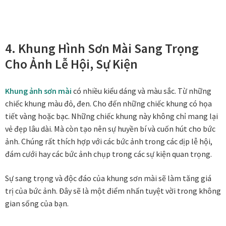
Khung tranh gỗ sồi
Khung tranh treo tường
4. Khung Hình Sơn Mài Sang Trọng
Cho Ảnh Lễ Hội, Sự Kiện
Kim liên vạn phúc phòng thờ
Khung ảnh sơn mài
có nhiều kiểu dáng và màu sắc. Từ những
Liên hệ
chiếc khung màu đỏ, đen. Cho đến những chiếc khung có họa
tiết vàng hoặc bạc. Những chiếc khung này không chỉ mang lại
Mia Lifestyle
vẻ đẹp lâu dài. Mà còn tạo nên sự huyền bí và cuốn hút cho bức
ảnh. Chúng rất thích hợp với các bức ảnh trong các dịp lễ hội,
Nghệ thuật sơn mài dát vàng
đám cưới hay các bức ảnh chụp trong các sự kiện quan trọng.
Nhận vẽ tranh theo yêu cầu
Sự sang trọng và độc đáo của khung sơn mài sẽ làm tăng giá
trị của bức ảnh. Đây sẽ là một điểm nhấn tuyệt vời trong không
Phương thức thanh toán
gian sống của bạn.