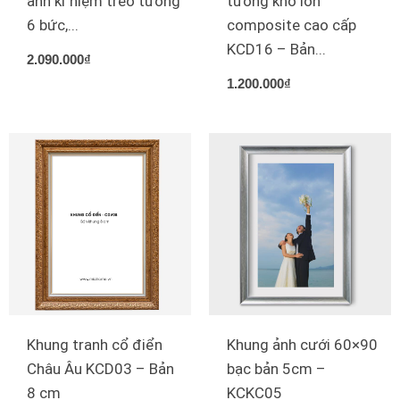
ảnh kỉ niệm treo tường
tường khổ lớn
6 bức,...
composite cao cấp
Xưởng in tranh
KCD16 – Bản...
2.090.000
₫
1.200.000
₫
Xưởng template
Xưởng tranh Mia Home
Khung tranh cổ điển
Khung ảnh cưới 60×90
Châu Âu KCD03 – Bản
bạc bản 5cm –
8 cm
KCKC05