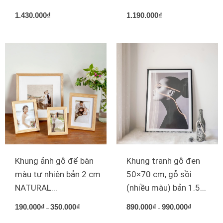
1.430.000
₫
1.190.000
₫
Khung ảnh gỗ để bàn
Khung tranh gỗ đen
màu tự nhiên bản 2 cm
50×70 cm, gỗ sồi
NATURAL...
(nhiều màu) bản 1.5...
190.000
₫
350.000
₫
890.000
₫
990.000
₫
Khoảng
Khoảng
–
–
giá:
giá: