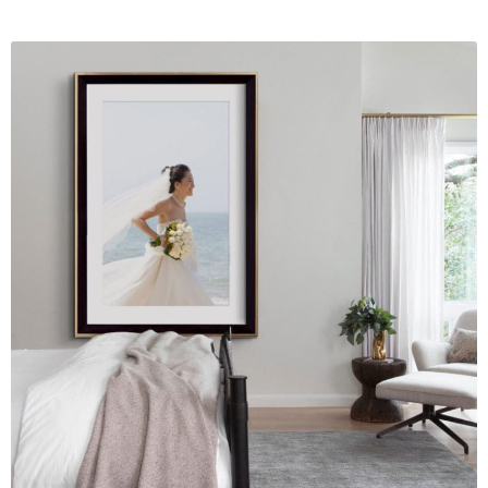
Các dòng giấy in Giclee
Catalogue
Catalogue Bộ Sưu Tập Mã Vương
Câu hỏi thường gặp khi mua tranh tại Mia Home
Dây treo Tết Bính Ngọ 2026
Đóng khung tranh theo yêu cầu
Đóng khung tranh thảm Dubai
Đóng khung ảnh
Đóng khung áo đấu – áo thun