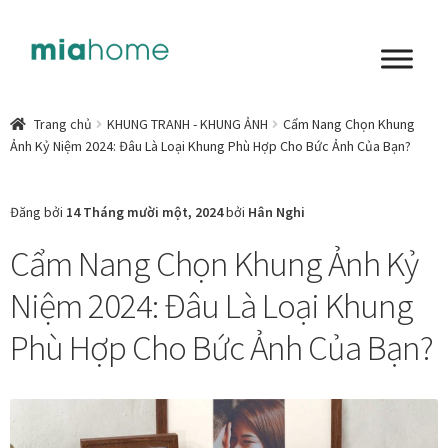
Đi
Chuyển
đến
đến
Điều
nội
Tổng quan
hướng
dung
Trang chủ
KHUNG TRANH - KHUNG ẢNH
Cẩm Nang Chọn Khung
Ảnh Kỷ Niệm 2024: Đâu Là Loại Khung Phù Hợp Cho Bức Ảnh Của Bạn?
Art in living
Chất liệu nghệ thuật
Đăng bởi
14 Tháng mười một, 2024
bởi
Hân Nghi
Cẩm Nang Chọn Khung Ảnh Kỷ
Không gian sống
Niệm 2024: Đâu Là Loại Khung
Cách chọn tranh phòng ngủ để mỗi ngày bắt đầu nhẹ
nhàng hơn
Phù Hợp Cho Bức Ảnh Của Bạn?
Chọn tranh phòng khách từ góc nhìn Home Stylist
Phong cách nội thất