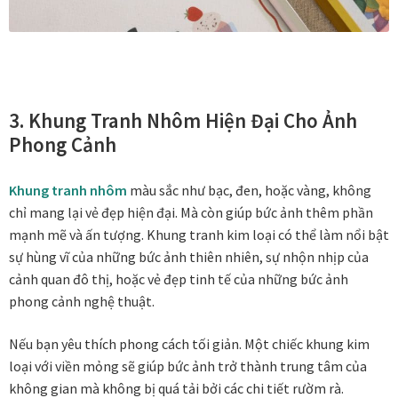
In tranh treo tường theo yêu cầu
Fine Art Giclée Printing
3.
Khung Tranh Nhôm Hiện Đại Cho Ảnh
Phong Cảnh
In ảnh theo yêu cầu
In tranh canvas theo yêu cầu
Khung tranh nhôm
màu sắc như bạc, đen, hoặc vàng, không
chỉ mang lại vẻ đẹp hiện đại. Mà còn giúp bức ảnh thêm phần
mạnh mẽ và ấn tượng. Khung tranh kim loại có thể làm nổi bật
In tranh dán tường theo yêu cầu
sự hùng vĩ của những bức ảnh thiên nhiên, sự nhộn nhịp của
cảnh quan đô thị, hoặc vẻ đẹp tinh tế của những bức ảnh
in tranh mica
phong cảnh nghệ thuật.
Khung ảnh
Nếu bạn yêu thích phong cách tối giản. Một chiếc khung kim
loại với viền mỏng sẽ giúp bức ảnh trở thành trung tâm của
Khung ảnh cưới
không gian mà không bị quá tải bởi các chi tiết rườm rà.