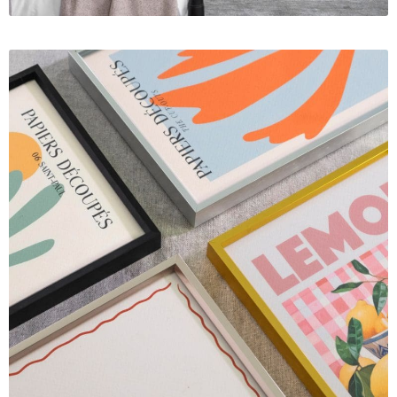
Đóng khung tranh canvas – tranh sơn dầu
Đóng khung tranh đính đá
Đóng khung tranh kính cho tranh ảnh, giấy mỹ thuật,
poster, bản vẽ tay
Đóng khung tranh sơn mài
Đóng khung tranh thêu
Giỏ hàng
Giới Thiệu Mia Home
Homepage Test