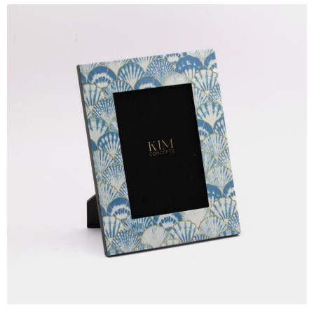
Quà tặng cao cấp
Quà tặng đối tác nước ngoài
Quà Tết Doanh nghiệp 2026
Quy định khu vực giao hàng
Sản phẩm mới
Tài khoản
test
Test home page 260225
TẾT 2025