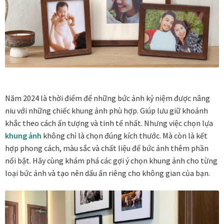
Vị trí trưng bày
BLOG
Bộ sưu tập tranh
Năm 2024 là thời điểm để những bức ảnh kỷ niệm được nâng
Bộ sưu tập Mã Vương – Quà tặng doanh nghiệp
niu với những chiếc khung ảnh phù hợp. Giúp lưu giữ khoảnh
khắc theo cách ấn tượng và tinh tế nhất. Nhưng việc chọn lựa
Chính Sách Bảo Mật
khung ảnh
không chỉ là chọn đúng kích thước. Mà còn là kết
hợp phong cách, màu sắc và chất liệu để bức ảnh thêm phần
Chính Sách Đổi Trả
nổi bật. Hãy cùng khám phá các gợi ý chọn khung ảnh cho từng
loại bức ảnh và tạo nên dấu ấn riêng cho không gian của bạn.
Chính sách đổi trả hàng
Đăng ký thành viên