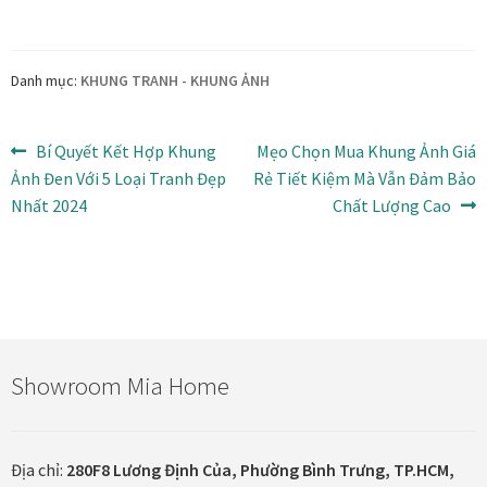
từ
từ
190.000₫
890.000₫
đến
đến
Danh mục:
KHUNG TRANH - KHUNG ẢNH
350.000₫
990.000₫
Điều
Bài
Bài
Bí Quyết Kết Hợp Khung
Mẹo Chọn Mua Khung Ảnh Giá
trước:
tiếp
Ảnh Đen Với 5 Loại Tranh Đẹp
Rẻ Tiết Kiệm Mà Vẫn Đảm Bảo
hướng
theo:
Nhất 2024
Chất Lượng Cao
bài
viết
Showroom Mia Home
Địa chỉ:
280F8 Lương Định Của, Phường Bình Trưng, TP.HCM,