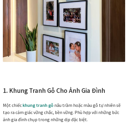
Danh Lam Collection
Điều Khoản Sử Dụng
Hoa Xuân – Tranh sơn mài hoa
Kim Mã – Tranh sơn mài dát vàng
Liên Diệp collection
Liên Hoa – Tranh hoa sen sơn mài
1.
Khung Tranh Gỗ Cho Ảnh Gia Đình
Reflections by the River
Một chiếc
khung tranh gỗ
nâu trầm hoặc màu gỗ tự nhiên sẽ
Saigon In Monochrome
tạo ra cảm giác vững chắc, bền vững. Phù hợp với những bức
ảnh gia đình chụp trong những dịp đặc biệt.
Thịnh Vượng Collection