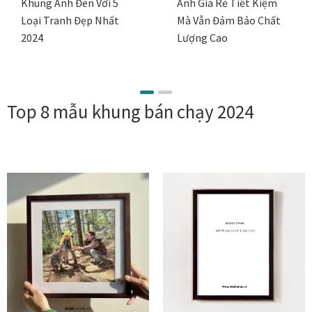
Khung Ảnh Đen Với 5
Ảnh Giá Rẻ Tiết Kiệm
Loại Tranh Đẹp Nhất
Mà Vẫn Đảm Bảo Chất
Tranh tặng khai trương
2024
Lượng Cao
Tranh tặng sếp cao cấp
Tranh tặng tân gia
Top 8 mẫu khung bán chạy 2024
Tranh theo phong cách thiết kế
Tranh Bắc Âu – Scandinavian
Tranh treo phòng khách
Tranh treo phòng làm việc giám đốc
Tranh treo phòng ngủ