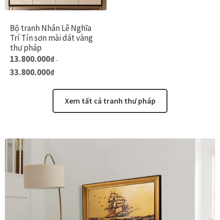
chọn
ch
có
có
Bộ tranh Nhân Lễ Nghĩa
thể
th
Trí Tín sơn mài dát vàng
được
đư
thư pháp
chọn
ch
Sản
13.800.000
₫
–
trên
tr
phẩm
Khoảng
33.800.000
₫
trang
tr
giá:
này
từ
sản
sả
13.800.000₫
có
Xem tất cả tranh thư pháp
đến
phẩm
p
nhiều
33.800.000₫
biến
thể.
Các
tùy
chọn
có
thể
được
chọn