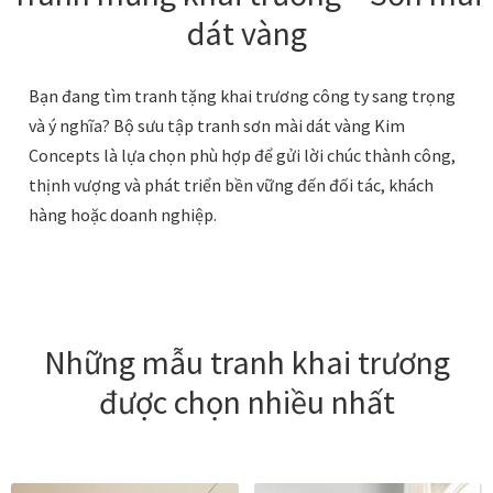
Danh Lam Collection
dát vàng
Điều Khoản Sử Dụng
Bạn đang tìm tranh tặng khai trương công ty sang trọng
và ý nghĩa? Bộ sưu tập tranh sơn mài dát vàng Kim
Hoa Xuân – Tranh sơn mài hoa
Concepts là lựa chọn phù hợp để gửi lời chúc thành công,
thịnh vượng và phát triển bền vững đến đối tác, khách
Kim Mã – Tranh sơn mài dát vàng
hàng hoặc doanh nghiệp.
Liên Diệp collection
Liên Hoa – Tranh hoa sen sơn mài
Những mẫu tranh khai trương
Reflections by the River
được chọn nhiều nhất
Saigon In Monochrome
Thịnh Vượng Collection