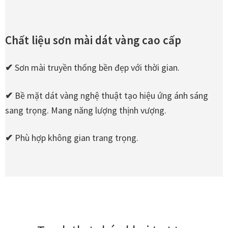
Tranh nhà ở cao cấp
Tranh trang trí văn phòng
Chất liệu sơn mài dát vàng cao cấp
Tranh treo khách sạn
✔
Sơn mài truyền thống bền đẹp với thời gian.
Tranh hoa sen treo phòng thờ
✔
Bề mặt dát vàng nghệ thuật tạo hiệu ứng ánh sáng
sang trọng. Mang năng lượng thịnh vượng.
Tranh mừng thọ
✔
Phù hợp không gian trang trọng.
Tranh phòng khách hiện đại
Tranh sơn dầu cao cấp
Tranh sơn mài phòng khách
Tranh tặng đối tác