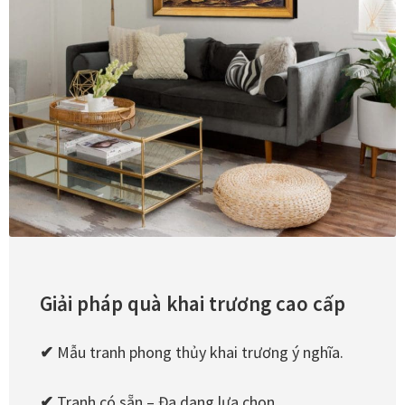
trên
trang
sản
phẩm
Giải pháp quà khai trương cao cấp
✔
Mẫu tranh phong thủy khai trương ý nghĩa.
✔
Tranh có sẵn – Đa dạng lựa chọn