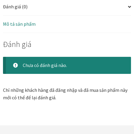
Danh Lam Collection
Đánh giá (0)
Điều Khoản Sử Dụng
Mô tả sản phẩm
Hoa Xuân – Tranh sơn mài hoa
Đánh giá
Kim Mã – Tranh sơn mài dát vàng
Chưa có đánh giá nào.
Liên Diệp collection
Liên Hoa – Tranh hoa sen sơn mài
Chỉ những khách hàng đã đăng nhập và đã mua sản phẩm này
mới có thể để lại đánh giá.
Reflections by the River
Saigon In Monochrome
Thịnh Vượng Collection