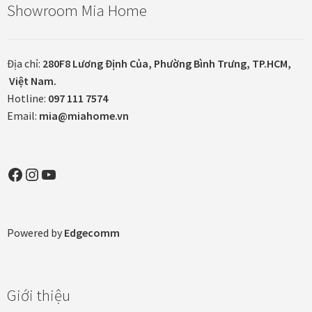
Showroom Mia Home
Tranh ánh kim Collection
Địa chỉ:
280F8 Lương Định Của, Phường Bình Trưng, TP.HCM,
Tranh điêu khắc gỗ Collection
Việt Nam.
Hotline:
097 111 7574
Tranh sơn mài Thư Pháp
Email:
mia@miahome.vn
Trống Đồng Collection
Facebook
Instagram
YouTube
Viên Dung Collection
Vũ khúc thiên nga Collection
Powered by
Edgecomm
Wheels of Time
Tranh chim sếu nghệ thuật
Giới thiệu