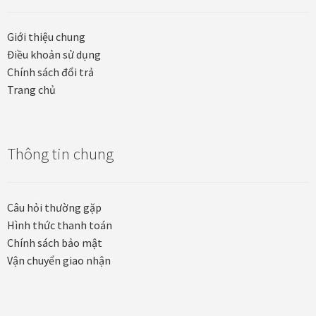
Các dòng giấy in Giclee
Giới thiệu chung
Catalogue
Điều khoản sử dụng
Chính sách đổi trả
Trang chủ
Catalogue Bộ Sưu Tập Mã Vương
Câu hỏi thường gặp khi mua tranh tại Mia Home
Thông tin chung
Dây treo Tết Bính Ngọ 2026
Đóng khung tranh theo yêu cầu
Câu hỏi thường gặp
Hình thức thanh toán
Đóng khung tranh thảm Dubai
Chính sách bảo mật
Vận chuyển giao nhận
Đóng khung ảnh
Đóng khung áo đấu – áo thun