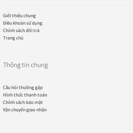
Các dòng giấy in Giclee
Giới thiệu chung
Catalogue
Điều khoản sử dụng
Chính sách đổi trả
Trang chủ
Catalogue Bộ Sưu Tập Mã Vương
Câu hỏi thường gặp khi mua tranh tại Mia Home
Thông tin chung
Dây treo Tết Bính Ngọ 2026
Đóng khung tranh theo yêu cầu
Câu hỏi thường gặp
Hình thức thanh toán
Đóng khung tranh thảm Dubai
Chính sách bảo mật
Vận chuyển giao nhận
Đóng khung ảnh
Đóng khung áo đấu – áo thun