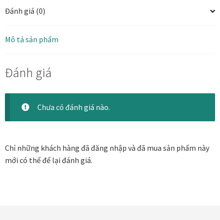
Danh Lam Collection
Đánh giá (0)
Điều Khoản Sử Dụng
Mô tả sản phẩm
Hoa Xuân – Tranh sơn mài hoa
Đánh giá
Kim Mã – Tranh sơn mài dát vàng
Chưa có đánh giá nào.
Liên Diệp collection
Liên Hoa – Tranh hoa sen sơn mài
Chỉ những khách hàng đã đăng nhập và đã mua sản phẩm này
mới có thể để lại đánh giá.
Reflections by the River
Saigon In Monochrome
Thịnh Vượng Collection