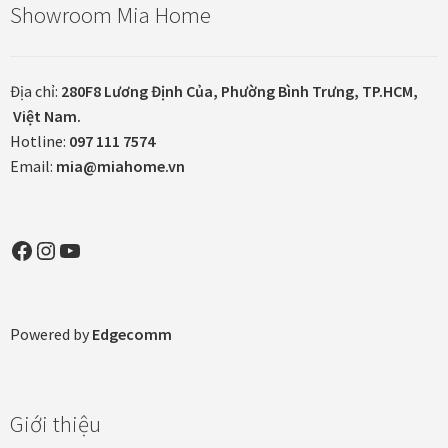
Showroom Mia Home
Tranh ánh kim Collection
Địa chỉ:
280F8 Lương Định Của, Phường Bình Trưng, TP.HCM,
Tranh điêu khắc gỗ Collection
Việt Nam.
Hotline:
097 111 7574
Tranh sơn mài Thư Pháp
Email:
mia@miahome.vn
Trống Đồng Collection
Facebook
Instagram
YouTube
Viên Dung Collection
Vũ khúc thiên nga Collection
Powered by
Edgecomm
Wheels of Time
Tranh chim sếu nghệ thuật
Giới thiệu