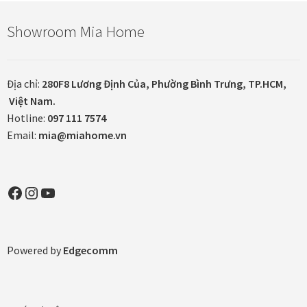
Showroom Mia Home
Tranh ánh kim Collection
Tranh điêu khắc gỗ Collection
Địa chỉ:
280F8 Lương Định Của, Phường Bình Trưng, TP.HCM,
Việt Nam.
Tranh sơn mài Thư Pháp
Hotline:
097 111 7574
Email:
mia@miahome.vn
Trống Đồng Collection
Viên Dung Collection
Facebook
Instagram
YouTube
Vũ khúc thiên nga Collection
Powered by
Edgecomm
Wheels of Time
Tranh chim sếu nghệ thuật