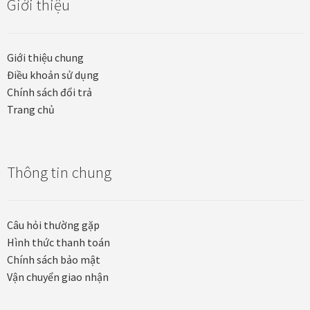
Giới thiệu
Các dòng giấy in Giclee
Catalogue
Giới thiệu chung
Điều khoản sử dụng
Catalogue Bộ Sưu Tập Mã Vương
Chính sách đổi trả
Trang chủ
Câu hỏi thường gặp khi mua tranh tại Mia Home
Dây treo Tết Bính Ngọ 2026
Thông tin chung
Đóng khung tranh theo yêu cầu
Câu hỏi thường gặp
Đóng khung tranh thảm Dubai
Hình thức thanh toán
Chính sách bảo mật
Đóng khung ảnh
Vận chuyển giao nhận
Đóng khung áo đấu – áo thun