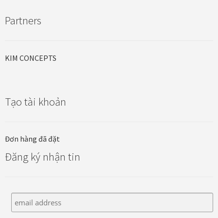
Partners
Đóng khung tranh canvas – tranh sơn dầu
Đóng khung tranh đính đá
KIM CONCEPTS
Đóng khung tranh kính cho tranh ảnh, giấy mỹ thuật,
poster, bản vẽ tay
Tạo tài khoản
Đóng khung tranh sơn mài
Đơn hàng đã đặt
Đóng khung tranh thêu
Đăng ký nhận tin
Giỏ hàng
Giới Thiệu Mia Home
Homepage Test