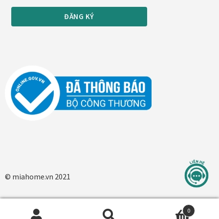
In tranh treo tường theo yêu cầu
Fine Art Giclée Printing
In ảnh theo yêu cầu
In tranh canvas theo yêu cầu
In tranh dán tường theo yêu cầu
in tranh mica
© miahome.vn 2021
Khung ảnh
Khung ảnh cưới
0