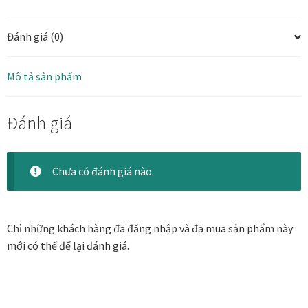
Danh Lam Collection
Đánh giá (0)
Điều Khoản Sử Dụng
Mô tả sản phẩm
Hoa Xuân – Tranh sơn mài hoa
Đánh giá
Kim Mã – Tranh sơn mài dát vàng
Liên Diệp collection
Chưa có đánh giá nào.
Liên Hoa – Tranh hoa sen sơn mài
Chỉ những khách hàng đã đăng nhập và đã mua sản phẩm này
Reflections by the River
mới có thể để lại đánh giá.
Saigon In Monochrome
Thịnh Vượng Collection