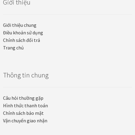
Giới thiệu
Các dòng giấy in Giclee
Catalogue
Giới thiệu chung
Điều khoản sử dụng
Catalogue Bộ Sưu Tập Mã Vương
Chính sách đổi trả
Trang chủ
Câu hỏi thường gặp khi mua tranh tại Mia Home
Dây treo Tết Bính Ngọ 2026
Thông tin chung
Đóng khung tranh theo yêu cầu
Câu hỏi thường gặp
Đóng khung tranh thảm Dubai
Hình thức thanh toán
Chính sách bảo mật
Đóng khung ảnh
Vận chuyển giao nhận
Đóng khung áo đấu – áo thun