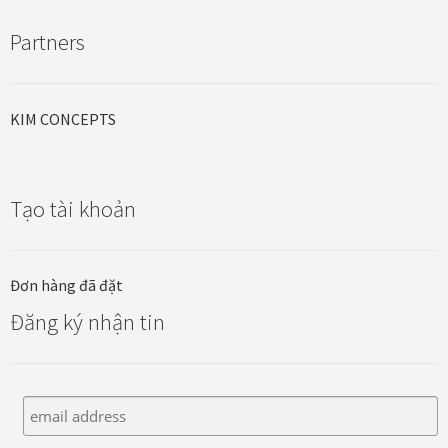
Partners
Đóng khung tranh canvas – tranh sơn dầu
Đóng khung tranh đính đá
KIM CONCEPTS
Đóng khung tranh kính cho tranh ảnh, giấy mỹ thuật,
poster, bản vẽ tay
Tạo tài khoản
Đóng khung tranh sơn mài
Đơn hàng đã đặt
Đóng khung tranh thêu
Đăng ký nhận tin
Giỏ hàng
Giới Thiệu Mia Home
Homepage Test