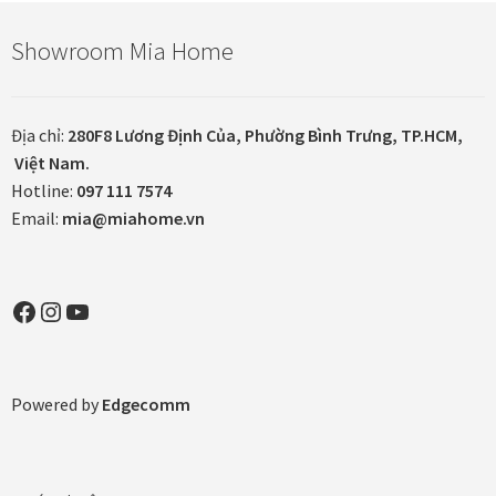
Showroom Mia Home
Tranh ánh kim Collection
Tranh điêu khắc gỗ Collection
Địa chỉ:
280F8 Lương Định Của, Phường Bình Trưng, TP.HCM,
Việt Nam.
Tranh sơn mài Thư Pháp
Hotline:
097 111 7574
Email:
mia@miahome.vn
Trống Đồng Collection
Viên Dung Collection
Facebook
Instagram
YouTube
Vũ khúc thiên nga Collection
Powered by
Edgecomm
Wheels of Time
Tranh chim sếu nghệ thuật