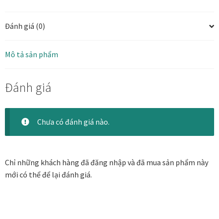
Danh Lam Collection
Đánh giá (0)
Điều Khoản Sử Dụng
Mô tả sản phẩm
Hoa Xuân – Tranh sơn mài hoa
Đánh giá
Kim Mã – Tranh sơn mài dát vàng
Liên Diệp collection
Chưa có đánh giá nào.
Liên Hoa – Tranh hoa sen sơn mài
Chỉ những khách hàng đã đăng nhập và đã mua sản phẩm này
Reflections by the River
mới có thể để lại đánh giá.
Saigon In Monochrome
Thịnh Vượng Collection