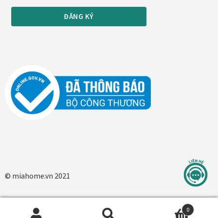
In tranh treo tường theo yêu cầu
Fine Art Giclée Printing
In ảnh theo yêu cầu
In tranh canvas theo yêu cầu
In tranh dán tường theo yêu cầu
in tranh mica
© miahome.vn 2021
Khung ảnh
Khung ảnh cưới
0