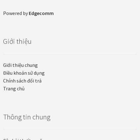
Powered by
Edgecomm
Tranh ánh kim Collection
Tranh điêu khắc gỗ Collection
Giới thiệu
Tranh sơn mài Thư Pháp
Trống Đồng Collection
Giới thiệu chung
Điều khoản sử dụng
Chính sách đổi trả
Viên Dung Collection
Trang chủ
Vũ khúc thiên nga Collection
Wheels of Time
Thông tin chung
Tranh chim sếu nghệ thuật