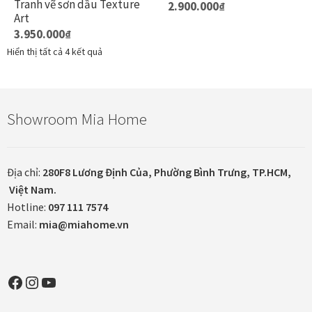
Tranh vẽ sơn dầu Texture
2.900.000
₫
được
đư
Danh Lam Collection
Art
chọn
ch
3.950.000
₫
trên
tr
Điều Khoản Sử Dụng
Hiển thị tất cả 4 kết quả
trang
tr
sản
sả
Hoa Xuân – Tranh sơn mài hoa
phẩm
p
Showroom Mia Home
Kim Mã – Tranh sơn mài dát vàng
Liên Diệp collection
Địa chỉ:
280F8 Lương Định Của, Phường Bình Trưng, TP.HCM,
Việt Nam.
Liên Hoa – Tranh hoa sen sơn mài
Hotline:
097 111 7574
Email:
mia@miahome.vn
Reflections by the River
Saigon In Monochrome
Facebook
Instagram
YouTube
Thịnh Vượng Collection