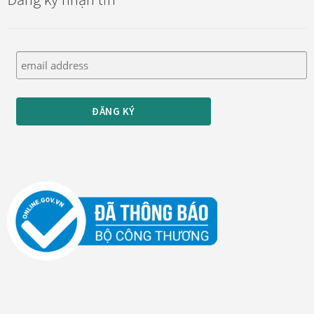
Đóng khung tranh canvas – tranh sơn dầu
Đóng khung tranh đính đá
Đóng khung tranh kính cho tranh ảnh, giấy mỹ thuật,
poster, bản vẽ tay
Đóng khung tranh sơn mài
Đóng khung tranh thêu
Giỏ hàng
Giới Thiệu Mia Home
Homepage Test