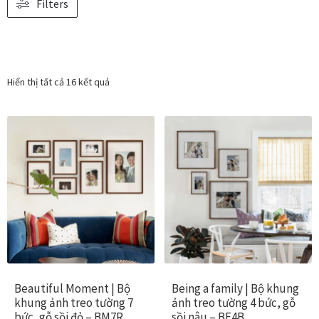
Filters
Vị trí trưng bày
BLOG
Hiển thị tất cả 16 kết quả
Bộ sưu tập tranh
Bộ sưu tập Mã Vương – Quà tặng doanh nghiệp
Chính Sách Bảo Mật
Chính Sách Đổi Trả
Chính sách đổi trả hàng
Beautiful Moment | Bộ
Being a family | Bộ khung
Đăng ký thành viên
khung ảnh treo tường 7
ảnh treo tường 4 bức, gỗ
bức, gỗ sồi đỏ – BM7R
sồi nâu – BF4B