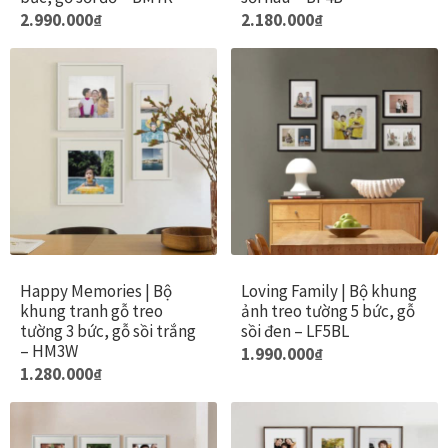
Danh Lam Collection
2.990.000
₫
2.180.000
₫
Điều Khoản Sử Dụng
Hoa Xuân – Tranh sơn mài hoa
Kim Mã – Tranh sơn mài dát vàng
Liên Diệp collection
Liên Hoa – Tranh hoa sen sơn mài
Happy Memories | Bộ
Loving Family | Bộ khung
khung tranh gỗ treo
ảnh treo tường 5 bức, gỗ
tường 3 bức, gỗ sồi trắng
sồi đen – LF5BL
Reflections by the River
– HM3W
1.990.000
₫
1.280.000
₫
Saigon In Monochrome
Thịnh Vượng Collection