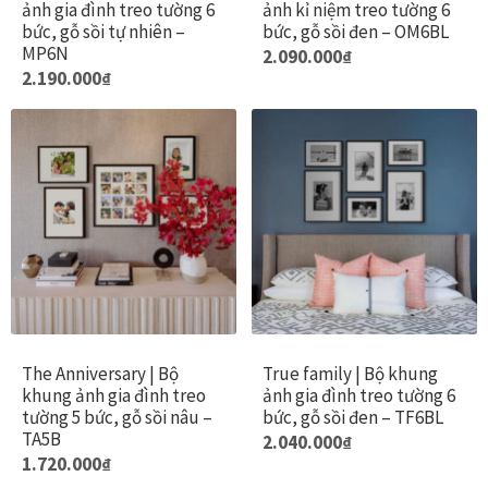
ảnh gia đình treo tường 6
ảnh kỉ niệm treo tường 6
được
bức, gỗ sồi tự nhiên –
bức, gỗ sồi đen – OM6BL
chọn
MP6N
2.090.000
₫
Đóng khung tranh canvas – tranh sơn dầu
trên
2.190.000
₫
trang
Đóng khung tranh đính đá
sản
phẩm
Đóng khung tranh kính cho tranh ảnh, giấy mỹ thuật,
poster, bản vẽ tay
Đóng khung tranh sơn mài
Đóng khung tranh thêu
The Anniversary | Bộ
True family | Bộ khung
Giỏ hàng
khung ảnh gia đình treo
ảnh gia đình treo tường 6
tường 5 bức, gỗ sồi nâu –
bức, gỗ sồi đen – TF6BL
Giới Thiệu Mia Home
TA5B
2.040.000
₫
1.720.000
₫
Homepage Test