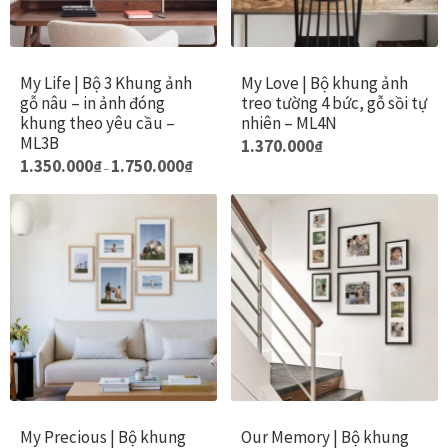
Các dòng giấy in Giclee
Catalogue
My Life | Bộ 3 Khung ảnh
My Love | Bộ khung ảnh
gỗ nâu – in ảnh đóng
treo tường 4 bức, gỗ sồi tự
khung theo yêu cầu –
nhiên – ML4N
Catalogue Bộ Sưu Tập Mã Vương
ML3B
1.370.000
₫
Khoảng
Sản
1.350.000
₫
1.750.000
₫
–
giá:
Câu hỏi thường gặp khi mua tranh tại Mia Home
phẩm
từ
1.350.000₫
này
đến
Dây treo Tết Bính Ngọ 2026
có
1.750.000₫
nhiều
Đóng khung tranh theo yêu cầu
biến
thể.
Các
Đóng khung tranh thảm Dubai
tùy
chọn
Đóng khung ảnh
có
My Precious | Bộ khung
Our Memory | Bộ khung
thể
Đóng khung áo đấu – áo thun