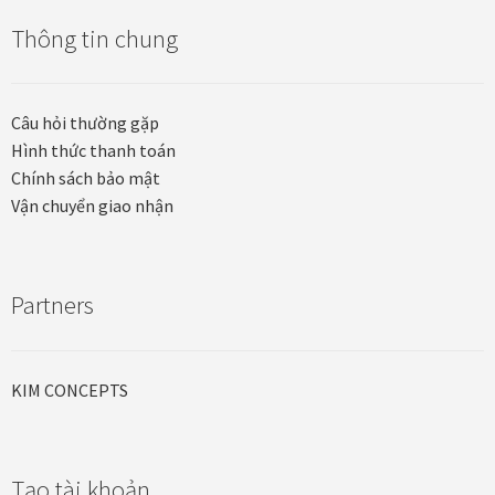
Thông tin chung
Tranh tặng khai trương
Tranh tặng sếp cao cấp
Câu hỏi thường gặp
Hình thức thanh toán
Tranh tặng tân gia
Chính sách bảo mật
Vận chuyển giao nhận
Tranh theo phong cách thiết kế
Tranh Bắc Âu – Scandinavian
Partners
Tranh treo phòng khách
KIM CONCEPTS
Tranh treo phòng làm việc giám đốc
Tranh treo phòng ngủ
Tạo tài khoản