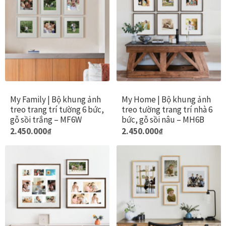
Tranh ánh kim Collection
Tranh điêu khắc gỗ Collection
Tranh sơn mài Thư Pháp
My Family | Bộ khung ảnh
My Home | Bộ khung ảnh
Trống Đồng Collection
treo trang trí tường 6 bức,
treo tường trang trí nhà 6
gỗ sồi trắng – MF6W
bức, gỗ sồi nâu – MH6B
Viên Dung Collection
2.450.000
₫
2.450.000
₫
Vũ khúc thiên nga Collection
Wheels of Time
Tranh chim sếu nghệ thuật