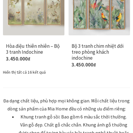
biến
Các
Khung tranh gỗ sồi
thể.
tùy
Các
chọn
tùy
Khung tranh treo tường
có
chọn
thể
có
Kim liên vạn phúc phòng thờ
được
Hòa điệu thiên nhiên – Bộ
Bộ 3 tranh chim nhiệt đới
thể
chọn
3 tranh Indochine
treo phòng khách
được
Liên hệ
trên
indochine
Sản
3.450.000
₫
chọn
Sản
3.450.000
₫
trang
phẩm
trên
phẩm
Mia Lifestyle
sản
Hiển thị tất cả 16 kết quả
này
trang
này
phẩm
có
sản
có
Nghệ thuật sơn mài dát vàng
nhiều
phẩm
nhiều
biến
Đa dạng chất liệu, phù hợp mọi không gian. Mỗi chất liệu trong
biến
thể.
Nhận vẽ tranh theo yêu cầu
thể.
dòng sản phẩm của Mia Home đều có những ưu điểm riêng:
Các
Các
Khung tranh gỗ sồi: Bao gồm 6 màu sắc thời thường.
tùy
Phương thức thanh toán
tùy
Vân gỗ đẹp. Chất gỗ chắc chắn. Khung ảnh gỗ thường
chọn
chọn
có
được chọn để trưng bày các bức tranh nghệ thuật hoặc