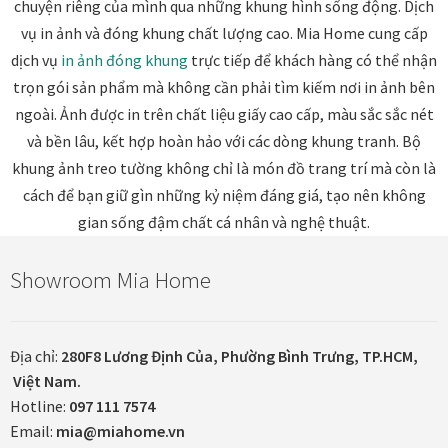
chuyện riêng của mình qua những khung hình sống động.
Dịch
vụ in ảnh và đóng khung chất lượng cao. Mia Home cung cấp
Thanh toán
dịch vụ
in ảnh đóng khung
trực tiếp để khách hàng có thể nhận
Thông tin chung & hỗ trợ
trọn gói sản phẩm mà không cần phải tìm kiếm nơi in ảnh bên
ngoài. Ảnh được in trên chất liệu giấy cao cấp, màu sắc sắc nét
Tối ưu chất lượng hình ảnh
và bền lâu, kết hợp hoàn hảo với các dòng khung tranh. Bộ
khung ảnh treo tường không chỉ là món đồ trang trí mà còn là
Trang mẫu
cách để bạn giữ gìn những kỷ niệm đáng giá, tạo nên không
gian sống đậm chất cá nhân và nghệ thuật.
Tranh biểu tượng văn hoá Việt Nam
Showroom Mia Home
Tranh dán tường
Tranh dự án
Địa chỉ:
280F8 Lương Định Của, Phường Bình Trưng, TP.HCM,
Việt Nam.
Tranh nhà mẫu dự án
Hotline:
097 111 7574
Email:
mia@miahome.vn