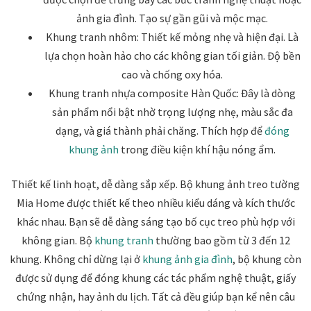
Quà tặng cao cấp
có
thể
ảnh gia đình. Tạo sự gần gũi và mộc mạc.
thể
được
Khung tranh nhôm: Thiết kế mỏng nhẹ và hiện đại. Là
Quà tặng đối tác nước ngoài
được
chọn
lựa chọn hoàn hảo cho các không gian tối giản. Độ bền
chọn
trên
cao và chống oxy hóa.
Quà Tết Doanh nghiệp 2026
trên
trang
Khung tranh nhựa composite Hàn Quốc: Đây là dòng
trang
sản
sản phẩm nổi bật nhờ trọng lượng nhẹ, màu sắc đa
Quy định khu vực giao hàng
sản
phẩm
dạng, và giá thành phải chăng. Thích hợp để
đóng
phẩm
khung ảnh
trong điều kiện khí hậu nóng ẩm.
Sản phẩm mới
Thiết kế linh hoạt, dễ dàng sắp xếp. Bộ khung ảnh treo tường
Tài khoản
Mia Home được thiết kế theo nhiều kiểu dáng và kích thước
khác nhau. Bạn sẽ dễ dàng sáng tạo bố cục treo phù hợp với
test
không gian. Bộ
khung tranh
thường bao gồm từ 3 đến 12
khung. Không chỉ dừng lại ở
khung ảnh gia đình
, bộ khung còn
Test home page 260225
được sử dụng để đóng khung các tác phẩm nghệ thuật, giấy
chứng nhận, hay ảnh du lịch. Tất cả đều giúp bạn kể nên câu
TẾT 2025