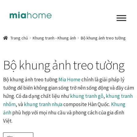
Đi
Chuyển
đến
đến
Điều
nội
Tổng quan
hướng
dung
Trang chủ
Khung tranh - Khung ảnh
Bộ khung ảnh treo tường
Art in living
Bộ khung ảnh treo tường
Chất liệu nghệ thuật
Không gian sống
Bộ khung ảnh treo tường
Mia Home
chính là giải pháp lý
tưởng để biến không gian sống trở nên sống động và đầy cảm
Cách chọn tranh phòng ngủ để mỗi ngày bắt đầu nhẹ
hứng. Có đa dạng chất liệu như
khung tranh gỗ
,
khung tranh
nhàng hơn
nhôm
, và
khung tranh nhựa
composite Hàn Quốc.
Khung
ảnh
phù hợp với mọi nhu cầu và phong cách của gia đình
Chọn tranh phòng khách từ góc nhìn Home Stylist
Việt.
Phong cách nội thất