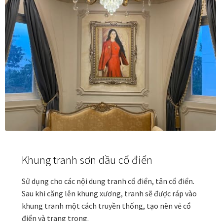
Đóng khung tranh canvas – tranh sơn dầu
Đóng khung tranh đính đá
Đóng khung tranh kính cho tranh ảnh, giấy mỹ thuật,
poster, bản vẽ tay
Đóng khung tranh sơn mài
Đóng khung tranh thêu
Khung tranh sơn dầu cổ điển
Giỏ hàng
Sử dụng cho các nội dung tranh cổ điển, tân cổ điển.
Sau khi căng lên khung xương, tranh sẽ được ráp vào
Giới Thiệu Mia Home
khung tranh một cách truyền thống, tạo nên vẻ cổ
điển và trang trọng.
Homepage Test