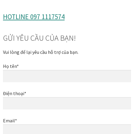
Thanh toán
HOTLINE 097 1117574
Thông tin chung & hỗ trợ
GỬI YÊU CẦU CỦA BẠN!
Tối ưu chất lượng hình ảnh
Vui lòng để lại yêu cầu hỗ trợ của bạn.
Trang mẫu
Họ tên*
Tranh biểu tượng văn hoá Việt Nam
Tranh dán tường
Điện thoại*
Tranh dự án
Email*
Tranh nhà mẫu dự án