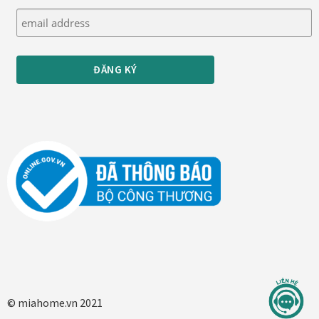
© miahome.vn 2021