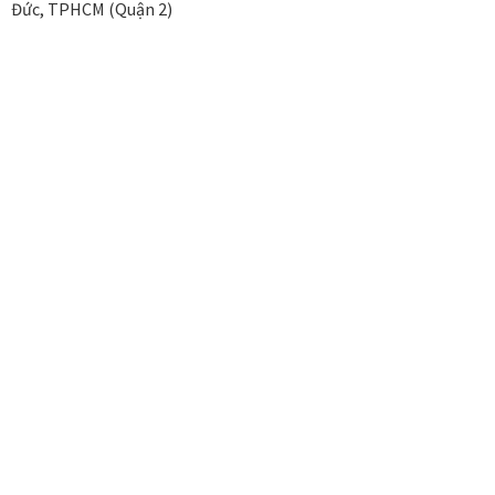
Đức, TPHCM (Quận 2)
Tranh tặng khai trương
Tranh tặng sếp cao cấp
Tranh tặng tân gia
Tranh theo phong cách thiết kế
Tranh Bắc Âu – Scandinavian
Tranh treo phòng khách
Tranh treo phòng làm việc giám đốc
Tranh treo phòng ngủ