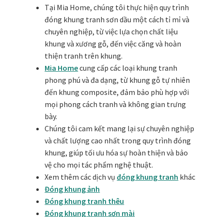
Tại Mia Home, chúng tôi thực hiện quy trình
Khung tranh gỗ sồi
đóng khung tranh sơn dầu một cách tỉ mỉ và
chuyên nghiệp, từ việc lựa chọn chất liệu
Khung tranh treo tường
khung và xương gỗ, đến việc căng và hoàn
thiện tranh trên khung.
Kim liên vạn phúc phòng thờ
Mia Home
cung cấp các loại khung tranh
phong phú và đa dạng, từ khung gỗ tự nhiên
Liên hệ
đến khung composite, đảm bảo phù hợp với
mọi phong cách tranh và không gian trưng
bày.
Mia Lifestyle
Chúng tôi cam kết mang lại sự chuyên nghiệp
và chất lượng cao nhất trong quy trình đóng
Nghệ thuật sơn mài dát vàng
khung, giúp tối ưu hóa sự hoàn thiện và bảo
vệ cho mọi tác phẩm nghệ thuật.
Nhận vẽ tranh theo yêu cầu
Xem thêm các dịch vụ
đóng khung tranh
khác
Đóng khung ảnh
Phương thức thanh toán
Đóng khung tranh thêu
Đóng khung tranh sơn mài