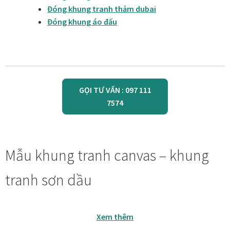
Quà tặng cao cấp
Đóng khung tranh thảm dubai
Đóng khung áo đấu
Quà tặng đối tác nước ngoài
Quà Tết Doanh nghiệp 2026
Quy định khu vực giao hàng
GỌI TƯ VẤN : 097 111
7574
Sản phẩm mới
Tài khoản
Mẫu khung tranh canvas – khung
test
tranh sơn dầu
Test home page 260225
Xem thêm
TẾT 2025