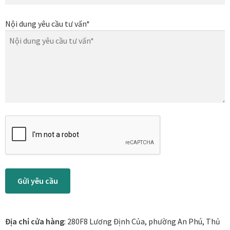
Tranh nhà ở cao cấp
Nội dung yêu cầu tư vấn*
Tranh trang trí văn phòng
Tranh treo khách sạn
Tranh hoa sen treo phòng thờ
Tranh mừng thọ
Tranh phòng khách hiện đại
Tranh sơn dầu cao cấp
Gửi yêu cầu
Tranh sơn mài phòng khách
Địa chỉ cửa hàng
: 280F8 Lương Định Của, phường An Phú, Thủ
Tranh tặng đối tác