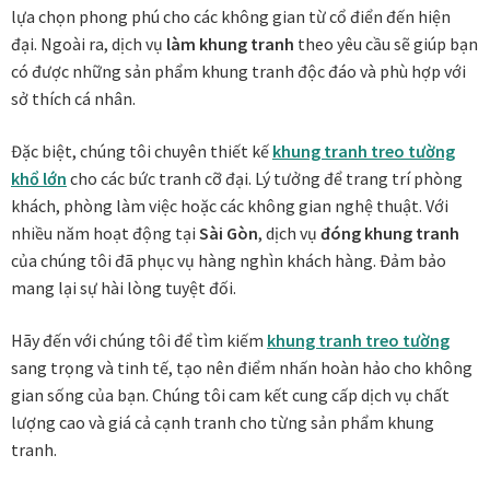
lựa chọn phong phú cho các không gian từ cổ điển đến hiện
đại. Ngoài ra, dịch vụ
làm khung tranh
theo yêu cầu sẽ giúp bạn
Xưởng in tranh
có được những sản phẩm khung tranh độc đáo và phù hợp với
sở thích cá nhân.
Xưởng template
Đặc biệt, chúng tôi chuyên thiết kế
khung tranh treo tường
Xưởng tranh Mia Home
khổ lớn
cho các bức tranh cỡ đại. Lý tưởng để trang trí phòng
khách, phòng làm việc hoặc các không gian nghệ thuật. Với
nhiều năm hoạt động tại
Sài Gòn
, dịch vụ
đóng khung tranh
của chúng tôi đã phục vụ hàng nghìn khách hàng. Đảm bảo
mang lại sự hài lòng tuyệt đối.
Hãy đến với chúng tôi để tìm kiếm
khung tranh treo tường
sang trọng và tinh tế, tạo nên điểm nhấn hoàn hảo cho không
gian sống của bạn. Chúng tôi cam kết cung cấp dịch vụ chất
lượng cao và giá cả cạnh tranh cho từng sản phẩm khung
tranh.