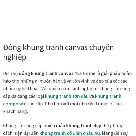
Tranh treo phòng thờ
Tranh treo tường
ƯU ĐÃI
Đóng khung tranh canvas chuyên
Ưu đãi khung tranh
nghiệp
Ưu đãi tranh in
Dịch vụ
đóng khung tranh canvas
Mia Home là giải pháp hoàn
hảo cho những ai muốn bảo vệ và tôn vinh vẻ đẹp của các tác
Ưu đãi tranh sơn dầu
phẩm nghệ thuật. Với nhiều năm kinh nghiệm, chúng tôi cung
cấp đa dạng các loại
khung tranh sơn dầu
và
khung tranh
Ưu đãi tranh sơn mài
composite
cao cấp. Phù hợp với mọi nhu cầu trang trí của
khách hàng.
Vận Chuyển Giao Nhận
Chúng tôi cung cấp nhiều
mẫu khung tranh đẹp
. Từ phong
cách hiện đại đến
khung tranh cổ điển châu Âu
. Mang đến sự
VIDEO