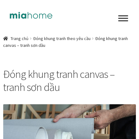
Đi
Chuyển
đến
đến
Điều
nội
Tổng quan
hướng
dung
Trang chủ
Đóng khung tranh theo yêu cầu
Đóng khung tranh
canvas – tranh sơn dầu
Art in living
Chất liệu nghệ thuật
Đóng khung tranh canvas –
Không gian sống
tranh sơn dầu
Cách chọn tranh phòng ngủ để mỗi ngày bắt đầu nhẹ
nhàng hơn
Chọn tranh phòng khách từ góc nhìn Home Stylist
Phong cách nội thất