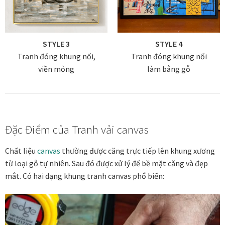
Tranh ánh kim Collection
STYLE 3
STYLE 4
Tranh điêu khắc gỗ Collection
Tranh đóng khung nổi,
Tranh đóng khung nổi
viền mỏng
làm bằng gỗ
Tranh sơn mài Thư Pháp
Trống Đồng Collection
Đặc Điểm của Tranh vải canvas
Viên Dung Collection
Chất liệu
canvas
thường được căng trực tiếp lên khung xương
Vũ khúc thiên nga Collection
từ loại gỗ tự nhiên. Sau đó được xử lý để bề mặt căng và đẹp
mắt. Có hai dạng khung tranh canvas phổ biến:
Wheels of Time
Tranh chim sếu nghệ thuật