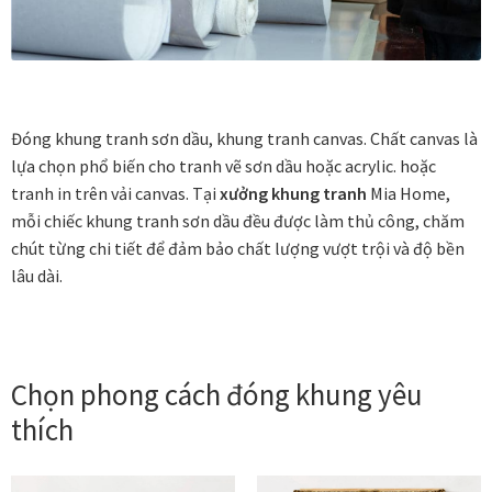
Vị trí trưng bày
BLOG
Đóng khung tranh sơn dầu, khung tranh canvas. Chất canvas là
Bộ sưu tập tranh
lựa chọn phổ biến cho tranh vẽ sơn dầu hoặc acrylic. hoặc
tranh in trên vải canvas. Tại
xưởng khung tranh
Mia Home,
Bộ sưu tập Mã Vương – Quà tặng doanh nghiệp
mỗi chiếc khung tranh sơn dầu đều được làm thủ công, chăm
chút từng chi tiết để đảm bảo chất lượng vượt trội và độ bền
lâu dài.
Chính Sách Bảo Mật
Chính Sách Đổi Trả
Chọn phong cách đóng khung yêu
Chính sách đổi trả hàng
thích
Đăng ký thành viên