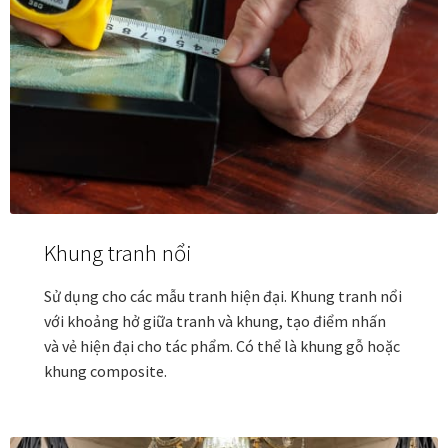
Các dòng giấy in Giclee
Catalogue
Catalogue Bộ Sưu Tập Mã Vương
Câu hỏi thường gặp khi mua tranh tại Mia Home
Dây treo Tết Bính Ngọ 2026
Khung tranh nổi
Đóng khung tranh theo yêu cầu
Sử dụng cho các mẫu tranh hiện đại. Khung tranh nổi
với khoảng hở giữa tranh và khung, tạo điểm nhấn
Đóng khung tranh thảm Dubai
và vẻ hiện đại cho tác phẩm. Có thể là khung gỗ hoặc
khung composite.
Đóng khung ảnh
Đóng khung áo đấu – áo thun