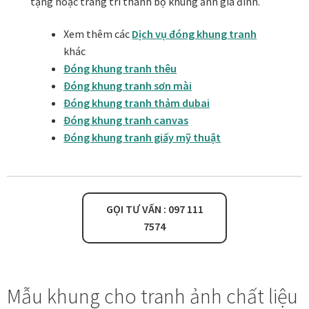
tặng hoặc trang trí thành bộ khung ảnh gia đình.
Quà tặng cao cấp
Xem thêm các
Dịch vụ đóng khung tranh
Quà tặng đối tác nước ngoài
khác
Đóng khung tranh thêu
Quà Tết Doanh nghiệp 2026
Đóng khung tranh sơn mài
Đóng khung tranh thảm dubai
Quy định khu vực giao hàng
Đóng khung tranh canvas
Đóng khung tranh giấy mỹ thuật
Sản phẩm mới
Tài khoản
GỌI TƯ VẤN : 097 111
test
7574
Test home page 260225
Mẫu khung cho tranh ảnh chất liệu
TẾT 2025