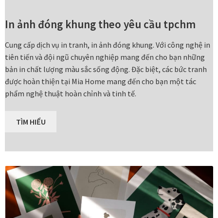
Các dòng giấy in Giclee
In ảnh đóng khung theo yêu cầu
tpchm
Catalogue
Cung cấp dịch vụ in tranh, in ảnh đóng khung. Với công nghệ in
tiên tiến và đội ngũ chuyên nghiệp mang đến cho bạn những
Catalogue Bộ Sưu Tập Mã Vương
bản in chất lượng màu sắc sống động. Đặc biệt, các bức tranh
được hoàn thiện tại Mia Home mang đến cho bạn một tác
Câu hỏi thường gặp khi mua tranh tại Mia Home
phẩm nghệ thuật hoàn chỉnh và tinh tế.
Dây treo Tết Bính Ngọ 2026
TÌM HIỂU
Đóng khung tranh theo yêu cầu
Đóng khung tranh thảm Dubai
Đóng khung ảnh
Đóng khung áo đấu – áo thun