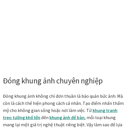
Tranh treo phòng thờ
Tranh treo tường
ƯU ĐÃI
Ưu đãi khung tranh
Ưu đãi tranh in
Đóng khung ảnh chuyên nghiệp
Ưu đãi tranh sơn dầu
Ưu đãi tranh sơn mài
Đóng khung ảnh không chỉ đơn thuần là bảo quản bức ảnh. Mà
còn là cách thể hiện phong cách cá nhân. Tạo điểm nhấn thẩm
Vận Chuyển Giao Nhận
mỹ cho không gian sống hoặc nơi làm việc. Từ
khung tranh
treo tường khổ lớn
đến
khung ảnh để bàn
, mỗi loại khung
mang lại một giá trị nghệ thuật riêng biệt. Vậy làm sao để lựa
VIDEO