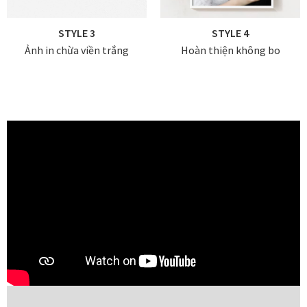
Tranh ánh kim Collection
STYLE 3
STYLE 4
Ảnh in chừa viền trắng
Hoàn thiện không bo
Tranh điêu khắc gỗ Collection
Tranh sơn mài Thư Pháp
Trống Đồng Collection
Viên Dung Collection
Vũ khúc thiên nga Collection
Wheels of Time
Tranh chim sếu nghệ thuật