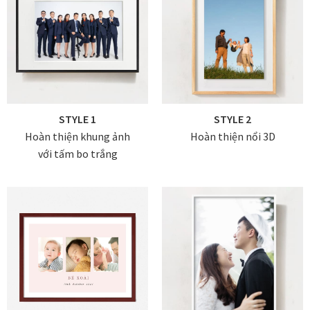
Danh Lam Collection
Điều Khoản Sử Dụng
Hoa Xuân – Tranh sơn mài hoa
STYLE 1
STYLE 2
Kim Mã – Tranh sơn mài dát vàng
Hoàn thiện khung ảnh
Hoàn thiện nổi 3D
với tấm bo trắng
Liên Diệp collection
Liên Hoa – Tranh hoa sen sơn mài
Reflections by the River
Saigon In Monochrome
Thịnh Vượng Collection