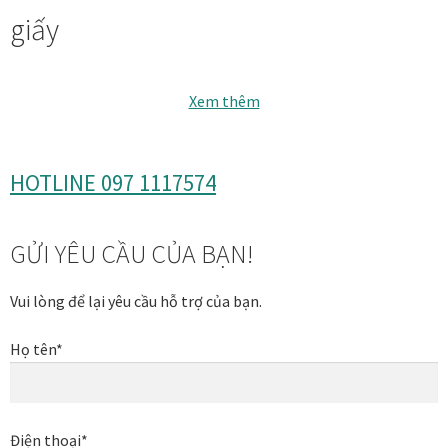
giấy
Thanh toán
Thông tin chung & hỗ trợ
Xem thêm
Tối ưu chất lượng hình ảnh
HOTLINE 097 1117574
Trang mẫu
Tranh biểu tượng văn hoá Việt Nam
GỬI YÊU CẦU CỦA BẠN!
Tranh dán tường
Vui lòng để lại yêu cầu hỗ trợ của bạn.
Họ tên*
Tranh dự án
Tranh nhà mẫu dự án
Điện thoại*