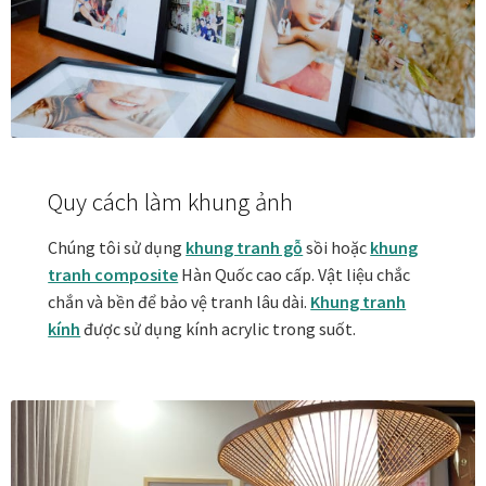
In tranh treo tường theo yêu cầu
Fine Art Giclée Printing
In ảnh theo yêu cầu
Quy cách làm khung ảnh
In tranh canvas theo yêu cầu
Chúng tôi sử dụng
khung tranh gỗ
sồi hoặc
khung
tranh composite
Hàn Quốc cao cấp. Vật liệu chắc
In tranh dán tường theo yêu cầu
chắn và bền để bảo vệ tranh lâu dài.
Khung tranh
kính
được sử dụng kính acrylic trong suốt.
in tranh mica
Khung ảnh
Khung ảnh cưới