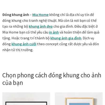
Vị trí trưng bày
Đóng khung ảnh
–
Mia Home
không chỉ là địa chỉ uy tín để
đóng khung cho tranh nghệ thuật. Mà còn là nơi bạn có thể
BLOG
tạo ra những bộ
khung ảnh đẹp
cho gia đình. Điều đặc biệt ở
Mia Home bạn có thể yêu cầu
in ảnh
và hoàn thiện để làm quà
Bộ sưu tập tranh
tặng. Hoặc trang trí thành bộ
khung ảnh gia đình
. Dịch vụ
đóng
khung ảnh cưới
theo concept cũng rất được yêu và đón
Bộ sưu tập Mã Vương – Quà tặng doanh nghiệp
nhận từ thị trường.
Chính Sách Bảo Mật
Chính Sách Đổi Trả
Chọn phong cách đóng khung cho ảnh
của bạn
Chính sách đổi trả hàng
Đăng ký thành viên