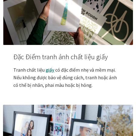
Đóng khung tranh canvas – tranh sơn dầu
Đóng khung tranh đính đá
Đóng khung tranh kính cho tranh ảnh, giấy mỹ thuật,
Đặc Điểm tranh ảnh chất liệu giấy
poster, bản vẽ tay
Tranh chất liệu
giấy
có đặc điểm nhẹ và mềm mại.
Đóng khung tranh sơn mài
Nếu không được bảo vệ đúng cách, tranh hoặc ảnh
có thể bị nhăn, phai màu hoặc bị hỏng.
Đóng khung tranh thêu
Giỏ hàng
Giới Thiệu Mia Home
Homepage Test