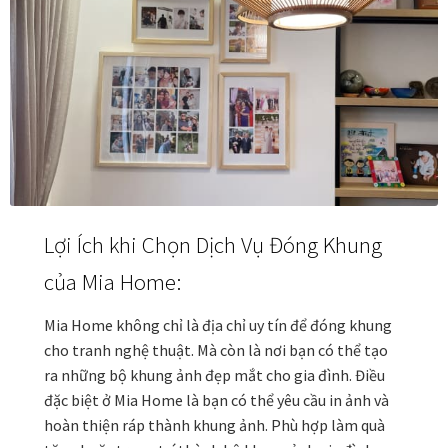
Khung tranh gỗ sồi
Khung tranh treo tường
Kim liên vạn phúc phòng thờ
Liên hệ
Lợi Ích khi Chọn Dịch Vụ Đóng Khung
Mia Lifestyle
của Mia Home:
Nghệ thuật sơn mài dát vàng
Mia Home không chỉ là địa chỉ uy tín để đóng khung
Nhận vẽ tranh theo yêu cầu
cho tranh nghệ thuật. Mà còn là nơi bạn có thể tạo
ra những bộ khung ảnh đẹp mắt cho gia đình. Điều
đặc biệt ở Mia Home là bạn có thể yêu cầu in ảnh và
Phương thức thanh toán
hoàn thiện ráp thành khung ảnh. Phù hợp làm quà